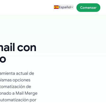
Español
Comenzar
ail con
do
ramienta actual de
mismas opciones
utomatización de
cionado a Mail Merge
 automatización por