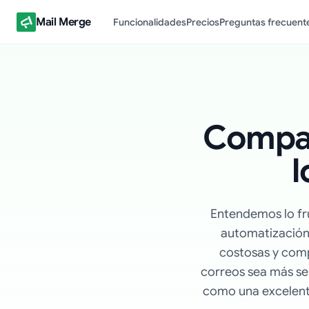
Mail Merge
Funcionalidades
Precios
Preguntas frecuent
Compar
l
Entendemos lo fru
automatización
costosas y comp
correos sea más sen
como una excelente