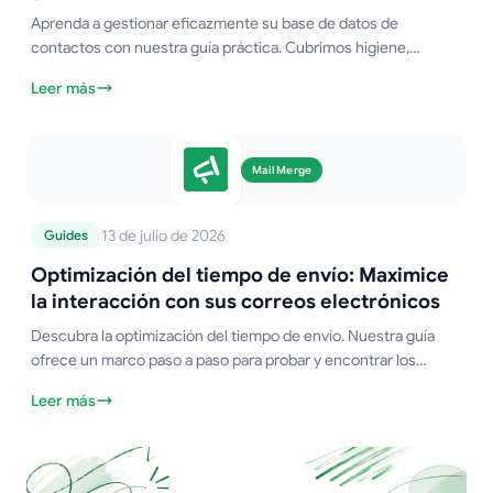
Aprenda a gestionar eficazmente su base de datos de
contactos con nuestra guía práctica. Cubrimos higiene,
segmentación y cómo usar Google Sheets para construir un
Leer más
sistema potente.
Mail Merge
13 de julio de 2026
Guides
Optimización del tiempo de envío: Maximice
la interacción con sus correos electrónicos
Descubra la optimización del tiempo de envío. Nuestra guía
ofrece un marco paso a paso para probar y encontrar los
mejores horarios de envío de correos electrónicos para
Leer más
aumentar la interacción.