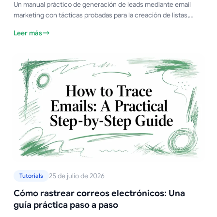
Un manual práctico de generación de leads mediante email
marketing con tácticas probadas para la creación de listas,
segmentación, secuencias de nutrición y resultados de
Leer más
conversión medibles.
25 de julio de 2026
Tutorials
Cómo rastrear correos electrónicos: Una
guía práctica paso a paso