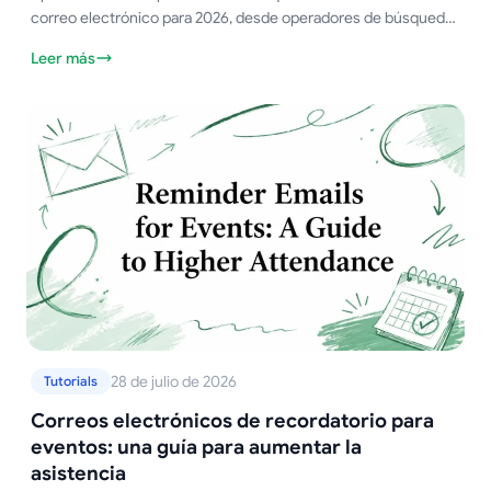
correo electrónico para 2026, desde operadores de búsqueda
y adivinación de patrones hasta verificación, reglas de
Leer más
privacidad y preparación para prospección.
28 de julio de 2026
Tutorials
Correos electrónicos de recordatorio para
eventos: una guía para aumentar la
asistencia