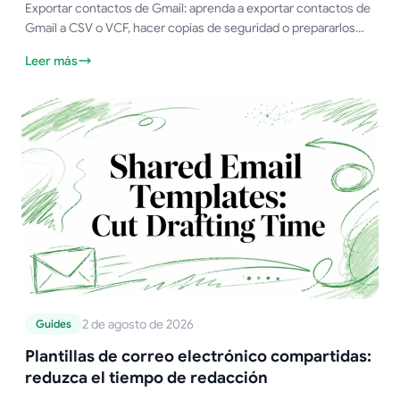
Exportar contactos de Gmail: aprenda a exportar contactos de
Gmail a CSV o VCF, hacer copias de seguridad o prepararlos
para combinar correspondencia. Pasos y consejos sencillos
Leer más
para 2026
2 de agosto de 2026
Guides
Plantillas de correo electrónico compartidas:
reduzca el tiempo de redacción