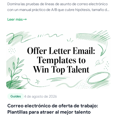
Domina las pruebas de líneas de asunto de correo electrónico
con un manual práctico de A/B que cubre hipótesis, tamaño de
muestra, métricas y plantillas ganadoras para probar hoy
Leer más
mismo.
4 de agosto de 2026
Guides
Correo electrónico de oferta de trabajo:
Plantillas para atraer al mejor talento