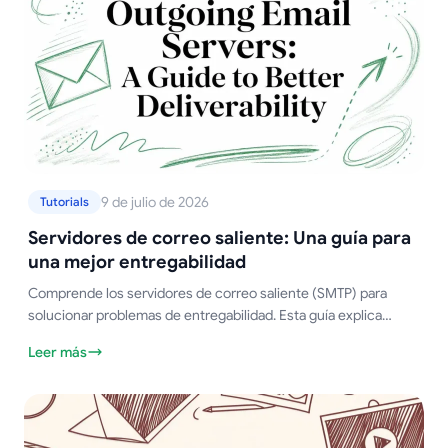
9 de julio de 2026
Tutorials
Servidores de correo saliente: Una guía para
una mejor entregabilidad
Comprende los servidores de correo saliente (SMTP) para
solucionar problemas de entregabilidad. Esta guía explica
cómo funcionan, las configuraciones comunes, la seguridad y
Leer más
la resolución de problemas.