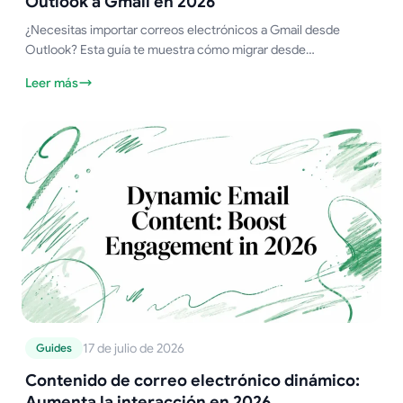
Outlook a Gmail en 2026
¿Necesitas importar correos electrónicos a Gmail desde
Outlook? Esta guía te muestra cómo migrar desde
Outlook.com o archivos PST de escritorio, paso a paso,
Leer más
conservando las carpetas.
17 de julio de 2026
Guides
Contenido de correo electrónico dinámico:
Aumenta la interacción en 2026