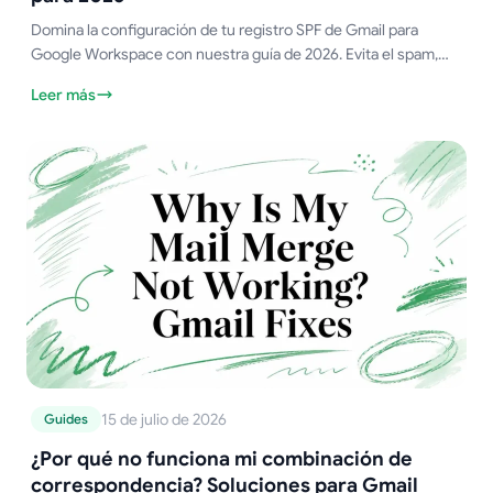
Domina la configuración de tu registro SPF de Gmail para
Google Workspace con nuestra guía de 2026. Evita el spam,
mejora la entregabilidad y garantiza la seguridad de tu correo
Leer más
electrónico.
15 de julio de 2026
Guides
¿Por qué no funciona mi combinación de
correspondencia? Soluciones para Gmail