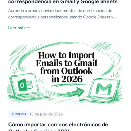
correspondencia en Gmail y Google Sheets
Aprende a crear y enviar documentos de combinación de
correspondencia personalizados usando Google Sheets y
Gmail. Esta guía completa cubre la configuración, el
Leer más
seguimiento y las mejores prácticas.
18 de julio de 2026
Tutorials
Cómo importar correos electrónicos de