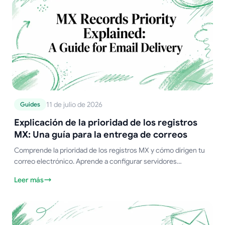
11 de julio de 2026
Guides
Explicación de la prioridad de los registros
MX: Una guía para la entrega de correos
Comprende la prioridad de los registros MX y cómo dirigen tu
correo electrónico. Aprende a configurar servidores
principales y de respaldo para asegurar que nunca pierdas un
Leer más
mensaje.