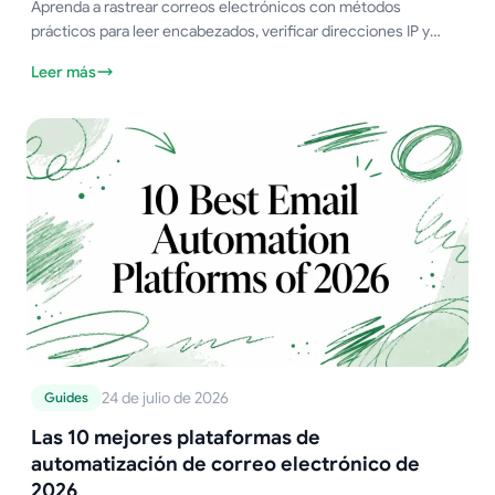
Aprenda a rastrear correos electrónicos con métodos
prácticos para leer encabezados, verificar direcciones IP y
comprobar SPF, DKIM y DMARC. Incluye ejemplos de Gmail y
Leer más
Outlook.
24 de julio de 2026
Guides
Las 10 mejores plataformas de
automatización de correo electrónico de
2026