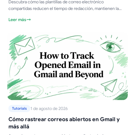
Descubra cómo las plantillas de correo electrónico
compartidas reducen el tiempo de redacción, mantienen la
coherencia en los mensajes y escalan el alcance con
Leer más
personalización, gobernanza y análisis que funcionan.
1 de agosto de 2026
Tutorials
Cómo rastrear correos abiertos en Gmail y
más allá