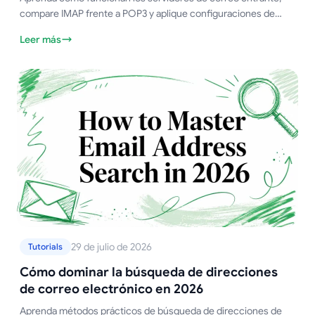
compare IMAP frente a POP3 y aplique configuraciones de
servidor probadas para que más de sus correos de Gmail
Leer más
lleguen a la bandeja de entrada principal.
29 de julio de 2026
Tutorials
Cómo dominar la búsqueda de direcciones
de correo electrónico en 2026
Aprenda métodos prácticos de búsqueda de direcciones de