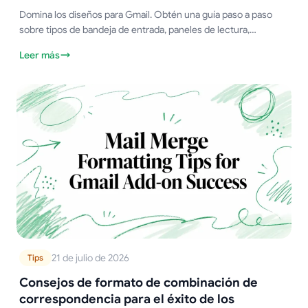
Domina los diseños para Gmail. Obtén una guía paso a paso
sobre tipos de bandeja de entrada, paneles de lectura,
densidad y bandejas de entrada múltiples. Adapta las vistas
Leer más
para ventas, RR. HH., educadores y correo.
21 de julio de 2026
Tips
Consejos de formato de combinación de
correspondencia para el éxito de los