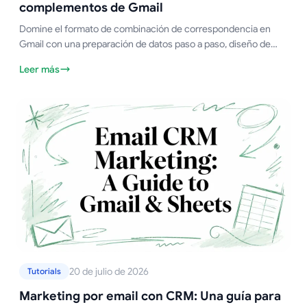
complementos de Gmail
Domine el formato de combinación de correspondencia en
Gmail con una preparación de datos paso a paso, diseño de
plantillas, lógica condicional y solución de problemas para
Leer más
mejorar la entregabilidad.
20 de julio de 2026
Tutorials
Marketing por email con CRM: Una guía para