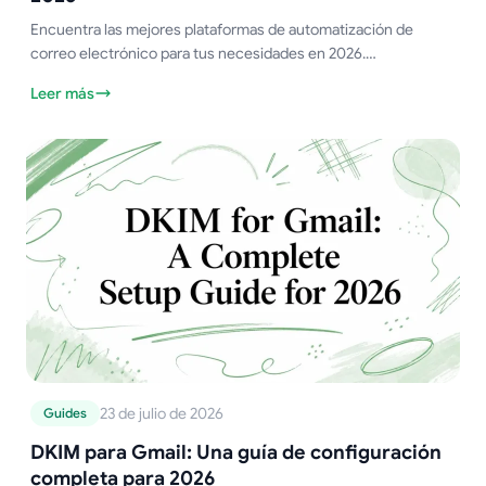
Encuentra las mejores plataformas de automatización de
correo electrónico para tus necesidades en 2026.
Comparamos 10 herramientas para Gmail, PYMES y comercio
Leer más
electrónico según sus funciones, precio y casos de uso.
23 de julio de 2026
Guides
DKIM para Gmail: Una guía de configuración
completa para 2026