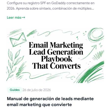
Configure su registro SPF en GoDaddy correctamente en
2026. Aprenda sobre sintaxis, combinación de múltiples
remitentes, el límite de 10 búsquedas y pasos de verificación
Leer más
que realmente funcionan.
26 de julio de 2026
Guides
Manual de generación de leads mediante
email marketing que convierte