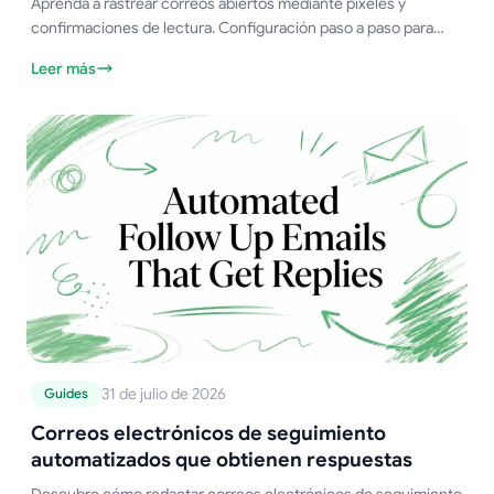
Aprenda a rastrear correos abiertos mediante píxeles y
confirmaciones de lectura. Configuración paso a paso para
Gmail, Mail Merge for Gmail y consejos para mejorar la
Leer más
precisión.
31 de julio de 2026
Guides
Correos electrónicos de seguimiento
automatizados que obtienen respuestas