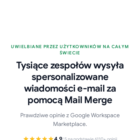
UWIELBIANE PRZEZ UŻYTKOWNIKÓW NA CAŁYM
ŚWIECIE
Tysiące zespołów wysyła
spersonalizowane
wiadomości e-mail za
pomocą Mail Merge
Prawdziwe opinie z Google Workspace
Marketplace.
Jeśli pozwala mi wykonać pracę, którą muszę zrobić, to
tak, uwielbiam tę aplikację.
4.9
/ 5 na podstawie 6110+ opinii