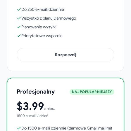
Tak przydatne narzędzie do korespondencji seryjnej bez
Do 250 e-maili dziennie
korzystania z Outlooka!
Wszystko z planu Darmowego
Doug Rasku
Planowanie wysyłki
Google Workspace Marketplace
Priorytetowe wsparcie
Rozpocznij
Profesjonalny
NAJPOPULARNIEJSZY
$
3.99
/mies.
1500 e-maili / dzień
Do 1500 e-maili dziennie (darmowe Gmail ma limit