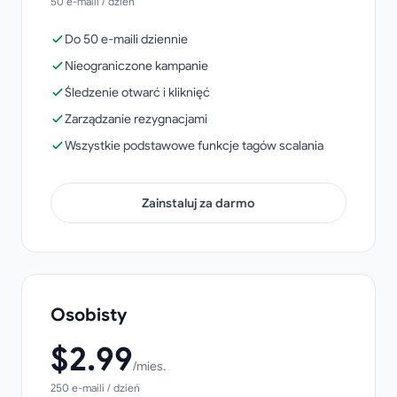
50 e-maili / dzień
Google Workspace Marketplace
Do 50 e-maili dziennie
Nieograniczone kampanie
Wspaniała aplikacja do korespondencji seryjnej do
Śledzenie otwarć i kliknięć
masowej wysyłki!
Zarządzanie rezygnacjami
Annu Joseph
Wszystkie podstawowe funkcje tagów scalania
Google Workspace Marketplace
Zainstaluj za darmo
Łatwa w obsłudze, szablony zachowują formatowanie e-
maili. Świetnie współpracuje z Google Sheets. Moje
ulubione rozszerzenie do e-mail marketingu.
Osobisty
Vanessa Villanova
Google Workspace Marketplace
$
2.99
/mies.
250 e-maili / dzień