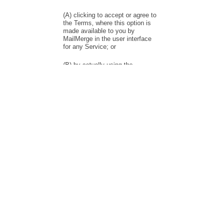
Mail Merge
Wysyłaj spersonalizowane masowe wiadomości e-mail
bezpośrednio z Gmail i Google Sheets.