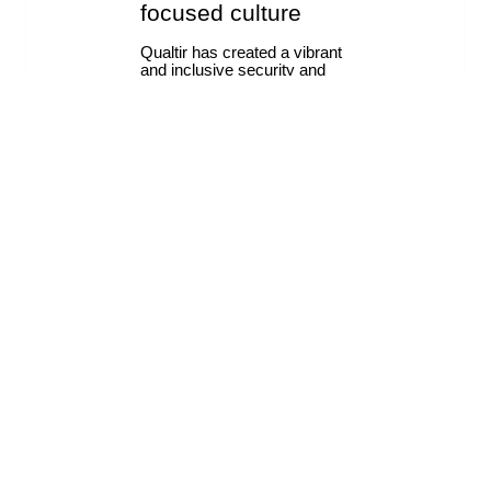
Hai una domanda specifica sulla sicurezza? Inviaci un'email a
contact@merge.email
.
Mail Merge
Invia email di massa personalizzate direttamente da Gmail e
Google Sheets.