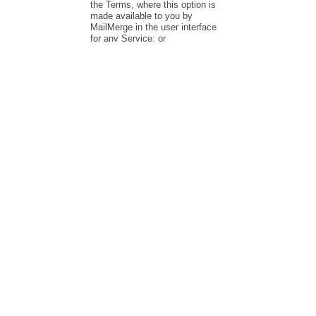
Mail Merge
Invia email di massa personalizzate direttamente da Gmail e
Google Sheets.