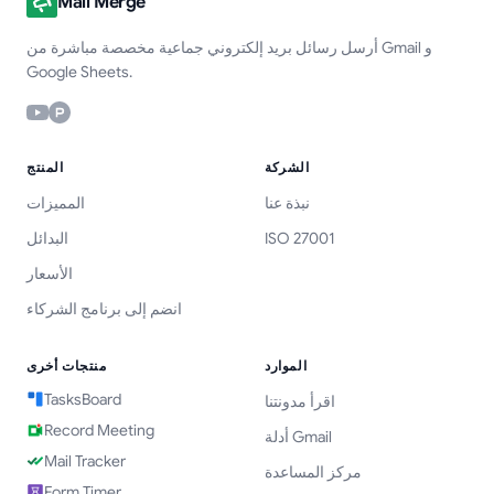
Mail Merge
أرسل رسائل بريد إلكتروني جماعية مخصصة مباشرة من Gmail و
Google Sheets.
الشركة
المنتج
نبذة عنا
المميزات
ISO 27001
البدائل
الأسعار
انضم إلى برنامج الشركاء
الموارد
منتجات أخرى
TasksBoard
اقرأ مدونتنا
Record Meeting
أدلة Gmail
Mail Tracker
مركز المساعدة
Form Timer