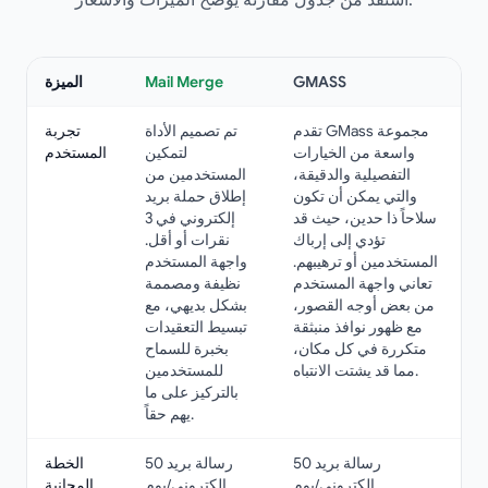
استفد من جدول مقارنة يوضح الميزات والأسعار.
GMASS
Mail Merge
الميزة
تقدم GMass مجموعة
تم تصميم الأداة
تجربة
واسعة من الخيارات
لتمكين
المستخدم
التفصيلية والدقيقة،
المستخدمين من
والتي يمكن أن تكون
إطلاق حملة بريد
سلاحاً ذا حدين، حيث قد
إلكتروني في 3
تؤدي إلى إرباك
نقرات أو أقل.
المستخدمين أو ترهيبهم.
واجهة المستخدم
تعاني واجهة المستخدم
نظيفة ومصممة
من بعض أوجه القصور،
بشكل بديهي، مع
مع ظهور نوافذ منبثقة
تبسيط التعقيدات
متكررة في كل مكان،
بخبرة للسماح
مما قد يشتت الانتباه.
للمستخدمين
بالتركيز على ما
يهم حقاً.
50 رسالة بريد
50 رسالة بريد
الخطة
إلكتروني/يوم
إلكتروني/يوم
المجانية