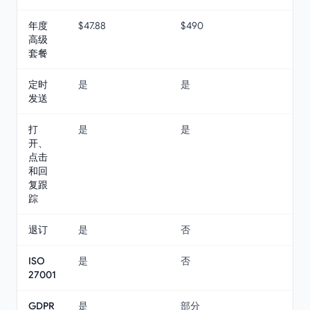
年度
$47.88
$490
高级
套餐
定时
是
是
发送
打
是
是
开、
点击
和回
复跟
踪
退订
是
否
ISO
是
否
27001
GDPR
是
部分