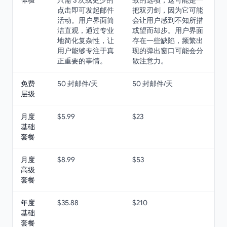
体验
只需 3 次或更少的
致的选项，这可能是一
点击即可发起邮件
把双刃剑，因为它可能
活动。用户界面简
会让用户感到不知所措
洁直观，通过专业
或望而却步。用户界面
地简化复杂性，让
存在一些缺陷，频繁出
用户能够专注于真
现的弹出窗口可能会分
正重要的事情。
散注意力。
免费
50 封邮件/天
50 封邮件/天
层级
月度
$5.99
$23
基础
套餐
月度
$8.99
$53
高级
套餐
年度
$35.88
$210
基础
套餐