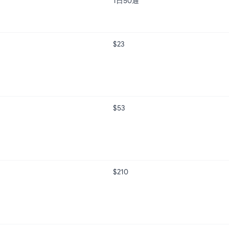
1日50通
$23
$53
$210