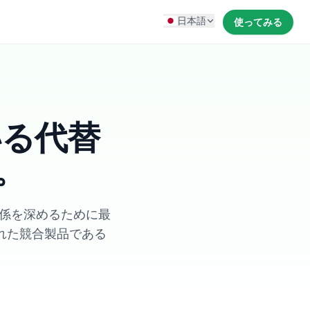
日本語
使ってみる
いる代替
。
の関係を深めるために最
の優れた競合製品である