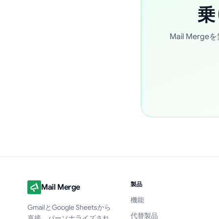
乗
Mail Me
製品
Mail Merge
機能
GmailとGoogle Sheetsから
代替製品
直接、パーソナライズされ