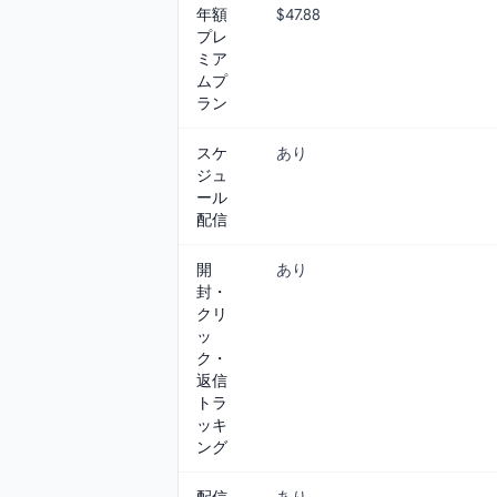
年額
$47.88
プレ
ミア
ムプ
ラン
スケ
あり
ジュ
ール
配信
開
あり
封・
クリ
ッ
ク・
返信
トラ
ッキ
ング