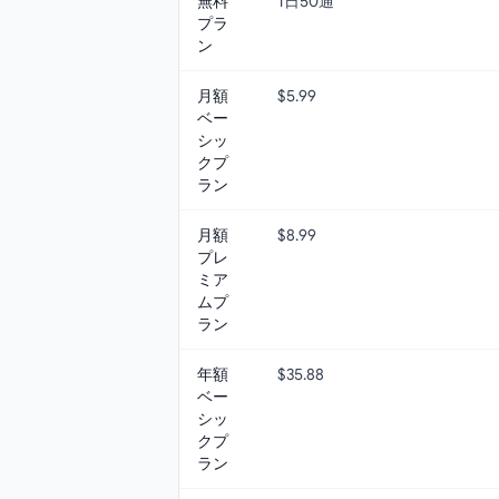
無料
1日50通
プラ
ン
月額
$5.99
ベー
シッ
クプ
ラン
月額
$8.99
プレ
ミア
ムプ
ラン
年額
$35.88
ベー
シッ
クプ
ラン