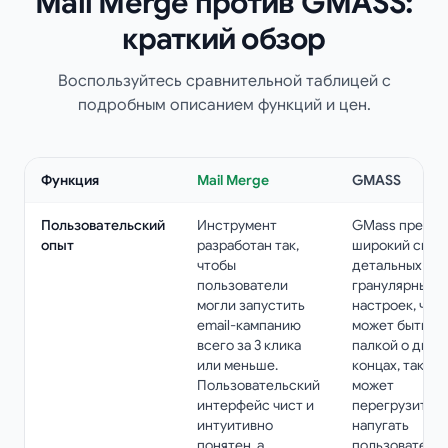
Mail Merge против GMASS:
краткий обзор
Воспользуйтесь сравнительной таблицей с
подробным описанием функций и цен.
Функция
Mail Merge
GMASS
Пользовательский
Инструмент
GMass предла
опыт
разработан так,
широкий спек
чтобы
детальных и
пользователи
гранулярных
могли запустить
настроек, что
email-кампанию
может быть
всего за 3 клика
палкой о двух
или меньше.
концах, так ка
Пользовательский
может
интерфейс чист и
перегрузить и
интуитивно
напугать
понятен, а
пользователей