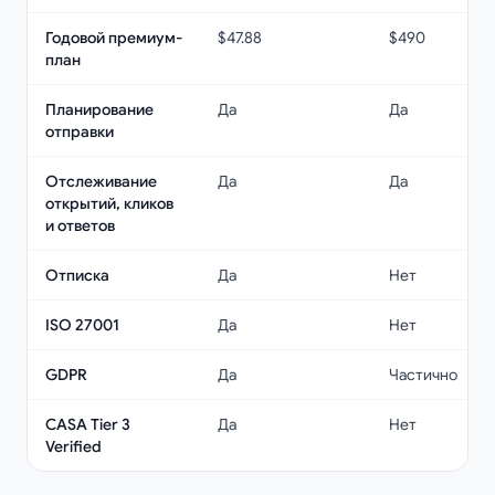
Годовой премиум-
$47.88
$490
план
Планирование
Да
Да
отправки
Отслеживание
Да
Да
открытий, кликов
и ответов
Отписка
Да
Нет
ISO 27001
Да
Нет
GDPR
Да
Частично
CASA Tier 3
Да
Нет
Verified