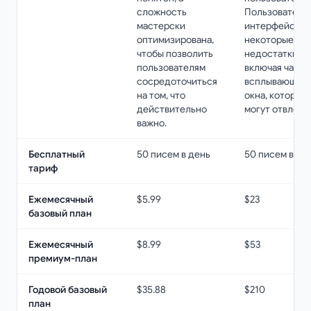
сложность
Пользователь
мастерски
интерфейс им
оптимизирована,
некоторые
чтобы позволить
недостатки,
пользователям
включая часты
сосредоточиться
всплывающие
на том, что
окна, которые
действительно
могут отвлекат
важно.
Бесплатный
50 писем в день
50 писем в де
тариф
Ежемесячный
$5.99
$23
базовый план
Ежемесячный
$8.99
$53
премиум-план
Годовой базовый
$35.88
$210
план