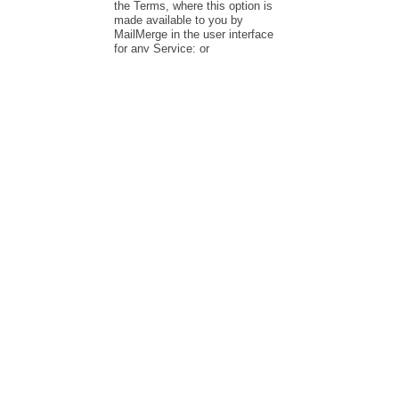
Mail Merge
GmailとGoogle Sheetsから直接、パーソナライズされた一斉送
信メールを送りましょう。