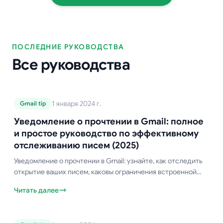
ПОСЛЕДНИЕ РУКОВОДСТВА
Все руководства
Руководство по Gmail
1 января 2024 г.
Gmail tip
Уведомление о прочтении в Gmail:
полное и простое руководство по
Уведомление о прочтении в Gmail: полное
эффективному отслеживанию
и простое руководство по эффективному
писем (2025)
отслеживанию писем (2025)
Уведомление о прочтении в Gmail: узнайте, как отследить
открытие ваших писем, каковы ограничения встроенной
функции Gmail и какие существуют лучшие бесплатные
Читать далее
сторонние инструменты.
Руководство по Gmail