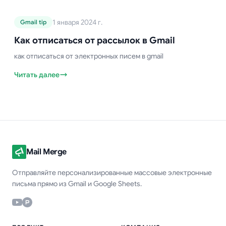
конфиденциальную информацию!
Руководство по Gmail
1 января 2024 г.
Gmail tip
Как отписаться от рассылок в
Gmail
Как отписаться от рассылок в Gmail
как отписаться от электронных писем в gmail
Читать далее
Mail Merge
Отправляйте персонализированные массовые электронные
письма прямо из Gmail и Google Sheets.