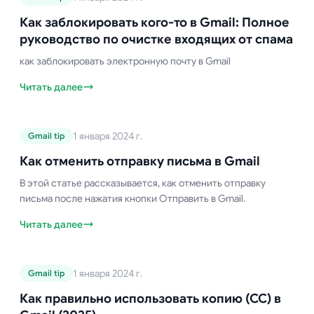
Как заблокировать кого-то в Gmail:
Полное руководство по очистке
Как заблокировать кого-то в Gmail: Полное
входящих от спама
руководство по очистке входящих от спама
как заблокировать электронную почту в Gmail
Читать далее
Руководство по Gmail
1 января 2024 г.
Gmail tip
Как отменить отправку письма в
Gmail
Как отменить отправку письма в Gmail
В этой статье рассказывается, как отменить отправку
письма после нажатия кнопки Отправить в Gmail.
Читать далее
Руководство по Gmail
1 января 2024 г.
Gmail tip
Как правильно использовать копию
(CC) в Gmail (2025)
Как правильно использовать копию (CC) в