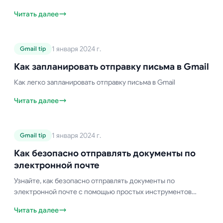
устройств. Очистите свой почтовый ящик за считанные
Читать далее
минуты.
Руководство по Gmail
1 января 2024 г.
Gmail tip
Как запланировать отправку
письма в Gmail
Как запланировать отправку письма в Gmail
Как легко запланировать отправку письма в Gmail
Читать далее
Руководство по Gmail
1 января 2024 г.
Gmail tip
Как безопасно отправлять
документы по электронной почте
Как безопасно отправлять документы по
электронной почте
Узнайте, как безопасно отправлять документы по
электронной почте с помощью простых инструментов
Gmail, таких как конфиденциальный режим, права доступа в
Читать далее
Google Drive и другие. Легко защитите свою