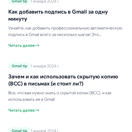
1 января 2024 г.
Gmail tip
Как добавить подпись в Gmail за
одну минуту
Как добавить подпись в Gmail за одну
минуту
Узнайте, как добавить профессиональную автоматическую
подпись в Gmail всего за несколько шагов! Это
руководство охватывает настройку на компьютере и
Читать далее
мобильных устройствах, использование нескольких
подписей, HTML-форматирование и советы по устранению
неполадок. Забудьте о ручном вводе подписи!
Руководство по Gmail
1 января 2024 г.
Gmail tip
Зачем и как использовать скрытую
копию (BCC) в письмах (и стоит
Зачем и как использовать скрытую копию
ли?)
(BCC) в письмах (и стоит ли?)
Все, что вам нужно знать о скрытой копии (BCC), и как
использовать ее в Gmail
Читать далее
Руководство по Gmail
1 января 2024 г.
Gmail tip