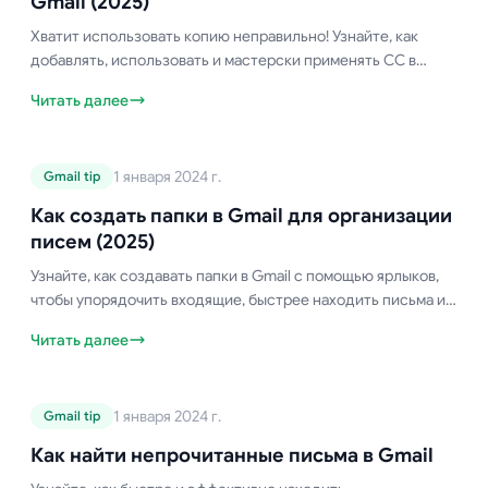
Gmail (2025)
Хватит использовать копию неправильно! Узнайте, как
добавлять, использовать и мастерски применять CC в
Gmail как профессионал. Простое руководство 2025 года +
Читать далее
ошибки, которых все до сих пор допускают.
Руководство по Gmail
1 января 2024 г.
Gmail tip
Как создать папки в Gmail для
организации писем (2025)
Как создать папки в Gmail для организации
писем (2025)
Узнайте, как создавать папки в Gmail с помощью ярлыков,
чтобы упорядочить входящие, быстрее находить письма и
поддерживать порядок в почте. Пошаговое руководство
Читать далее
прилагается.
Руководство по Gmail
1 января 2024 г.
Gmail tip
Как найти непрочитанные письма в
Gmail
Как найти непрочитанные письма в Gmail