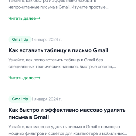
Узнайте, как быстро и эффективно находить
непрочитанные письма в Gmail. Изучите простые
поисковые команды, расширенные фильтры и настройки
Читать далее
входящих сообщений, которые помогут легко находить
непрочитанные письма.
Руководство по Gmail
1 января 2024 г.
Gmail tip
Как вставить таблицу в письмо
Gmail
Как вставить таблицу в письмо Gmail
Узнайте, как легко вставить таблицу в Gmail без
специальных технических навыков. Быстрые советы,
продвинутые инструменты и профессиональные приемы
Читать далее
для быстрого улучшения ваших писем.
Руководство по Gmail
1 января 2024 г.
Gmail tip
Как быстро и эффективно массово
удалять письма в Gmail
Как быстро и эффективно массово удалять
письма в Gmail
Узнайте, как массово удалять письма в Gmail с помощью
мощных фильтров и советов для компьютера и мобильных