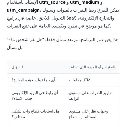
و
utm_medium
و
utm_source
الإسناد. باستخدام
، يمكن للفرق ربط النقرات بالقنوات وسلوك
utm_campaign
التحويل اللاحق، خاصة في برامج SaaS والتجارة الإلكترونية،
كما هو موضح في نظرة ويكيبيديا العامة على تتبع النقرات.
هذا يغير دور البرنامج. لم تعد تسأل فقط: “هل نقر شخص ما؟”
بل تسأل:
المقياس أو الميزة التي تساعد
السؤال
معلمات UTM
أي حملة ولدت هذه الزيارة؟
تقارير النقرات على مستوى
أي رابط في البريد الإلكتروني
الرابط
جذب الانتباه؟
وجهات نظر على مستوى
هل استجاب قطاع واحد بشكل
المستلم أو القطاع
مختلف؟