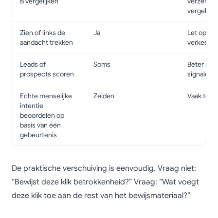
B vergelijken
verzendco
vergelijkba
Zien of links de
Ja
Let op ge
aandacht trekken
verkeer
Leads of
Soms
Beter me
prospects scoren
signalen
Echte menselijke
Zelden
Vaak te ve
intentie
beoordelen op
basis van één
gebeurtenis
De praktische verschuiving is eenvoudig. Vraag niet:
“Bewijst deze klik betrokkenheid?” Vraag: “Wat voegt
deze klik toe aan de rest van het bewijsmateriaal?”