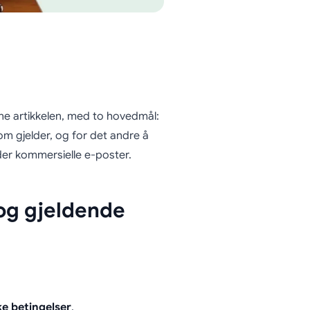
nne artikkelen, med to hovedmål:
om gjelder, og for det andre å
der kommersielle e-poster.
 og gjeldende
ke betingelser
.