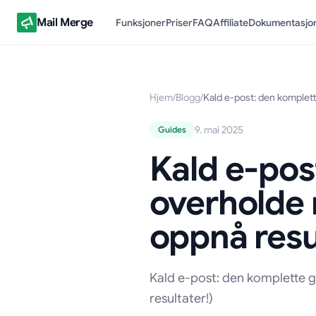
Mail Merge
Funksjoner
Priser
FAQ
Affiliate
Dokumentasjo
Hjem
/
Blogg
/
Kald e-post: den komplett
9. mai 2025
Guides
Kald e-pos
overholde 
oppnå resu
Kald e-post: den komplette g
resultater!)