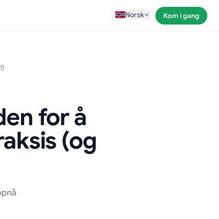
Norsk
Kom i gang
!)
den for å
aksis (og
oppnå