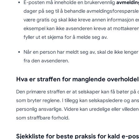
E-posten må inneholde en brukervennlig
avmeldin
dager på seg til å behandle avmeldingsforespørsle
være gratis og skal ikke kreve annen informasjon 
eksempel kan ikke avsenderen kreve at mottakeren 
fyller ut et skjema for å melde seg av.
Når en person har meldt seg av, skal de ikke lenge
fra den avsenderen.
Hva er straffen for manglende overholde
Den primære straffen er at selskaper kan få bøter på o
som bryter reglene. I tillegg kan selskapsledere og an
personlig ansvarlige. Videre kan uredelige eller ville
som straffbare forhold.
Sjekkliste for beste praksis for kald e-po