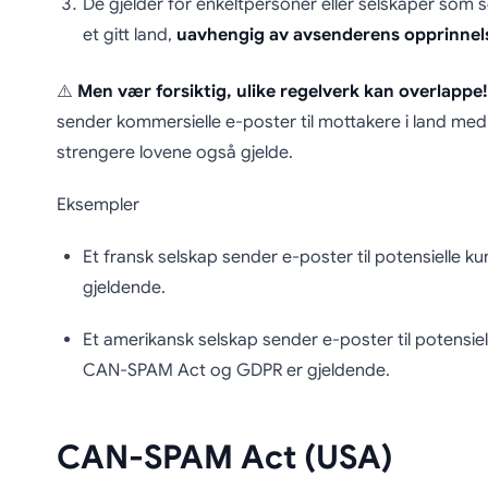
De gjelder for enkeltpersoner eller selskaper som s
et gitt land,
uavhengig av avsenderens opprinnel
⚠️
Men vær forsiktig, ulike regelverk kan overlappe!
sender kommersielle e-poster til mottakere i land med 
strengere lovene også gjelde.
Eksempler
Et fransk selskap sender e-poster til potensielle
gjeldende.
Et amerikansk selskap sender e-poster til potensie
CAN-SPAM Act og GDPR er gjeldende.
CAN-SPAM Act (USA)