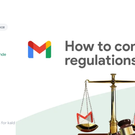
nce
ende
 for kald