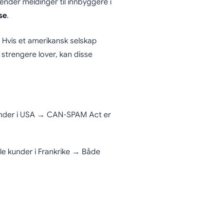
ender meldinger til innbyggere i
se
.
Hvis et amerikansk selskap
strengere lover, kan disse
 kunder i USA → CAN-SPAM Act er
lle kunder i Frankrike → Både