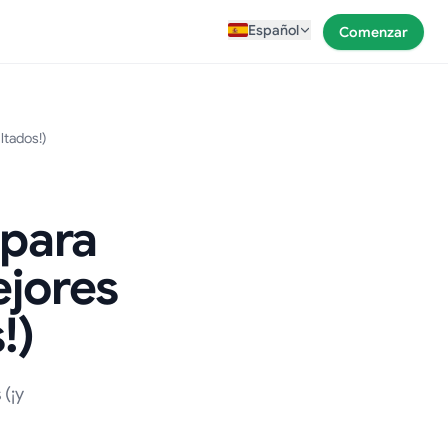
Español
Comenzar
ltados!)
 para
ejores
!)
(¡y