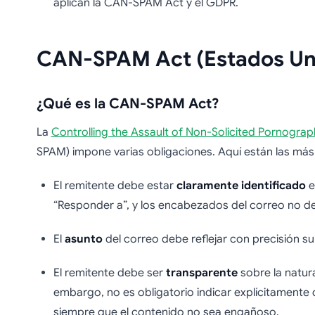
aplican la CAN-SPAM Act y el GDPR.
CAN-SPAM Act (Estados Un
¿Qué es la CAN-SPAM Act?
La
Controlling the Assault of Non-Solicited Pornogra
SPAM) impone varias obligaciones. Aquí están las más
El remitente debe estar
claramente identificado
e
“Responder a”, y los encabezados del correo no 
El
asunto
del correo debe reflejar con precisión s
El remitente debe ser
transparente
sobre la natur
embargo, no es obligatorio indicar explícitamente 
siempre que el contenido no sea engañoso.