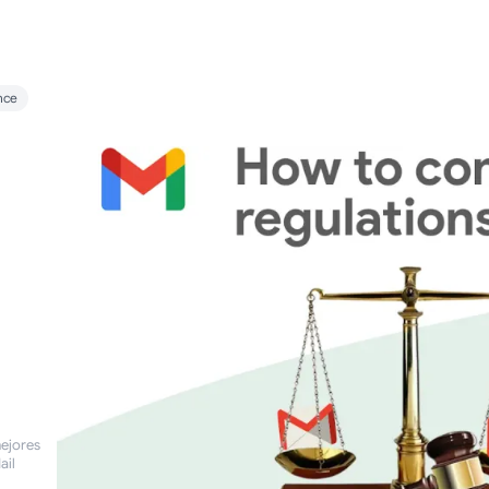
nce
mejores
ail