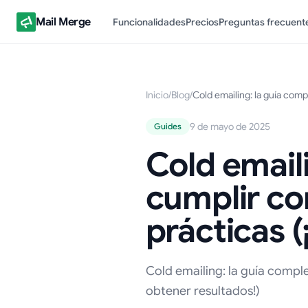
Mail Merge
Funcionalidades
Precios
Preguntas frecuent
Inicio
/
Blog
/
Cold emailing: la guía comp
9 de mayo de 2025
Guides
Cold email
cumplir co
prácticas (
Cold emailing: la guía comple
obtener resultados!)