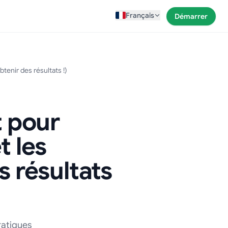
Français
Démarrer
tenir des résultats !)
t pour
t les
s résultats
ratiques