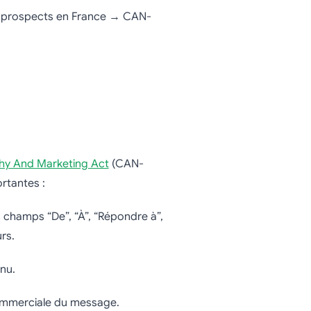
es prospects en France → CAN-
)
phy And Marketing Act
(CAN-
rtantes :
 champs “De”, “À”, “Répondre à”,
rs.
nu.
ommerciale du message.