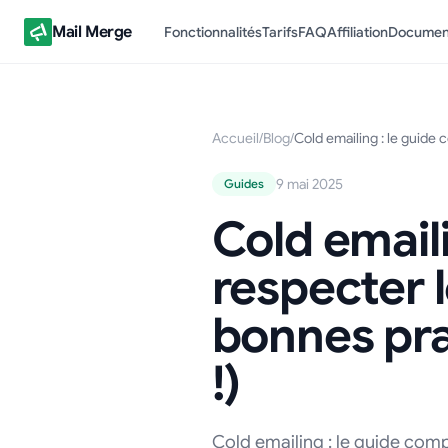
Mail Merge
Fonctionnalités
Tarifs
FAQ
Affiliation
Documen
Accueil
/
Blog
/
Cold emailing : le guide 
9 mai 2025
Guides
Cold email
respecter 
bonnes pra
!)
Cold emailing : le guide com