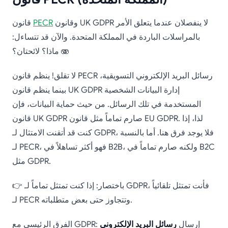
وقانون UK GDPR لا ينفصلان عندما يتعلق الأمر
PECR
قانون
بالمراسلات الباردة في المملكة المتحدة. والآن قد تتساءل:
ماذا؟ لائحتان؟ 🫨
لا تقلق! ينظم قانون PECR رسائل البريد الإلكتروني التسويقية،
بينما ينظم قانون UK GDPR إدارة البيانات الشخصية
المستخدمة في تلك الرسائل. من حيث حماية البيانات، فإن
قانون UK GDPR صارم تماماً مثل قانون EU GDPR. لذا، إذا
كنت قد أتقنت الامتثال لـ GDPR، فلا يوجد فرق هنا. أما بالنسبة
لـ PECR، فهو أكثر تساهلاً في B2B، ولكنه صارم تماماً في B2C
مثل GDPR.
👉 باختصار: إذا كنت تمتثل تماماً لـ GDPR، فأنت تمتثل تلقائياً
لـ PECR وتتجاوز حتى بعض متطلباته.
الفرق الرئيسي مع GDPR: إرسال
رسائل البريد الإلكتروني