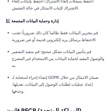
احتفظ بسجلات إلغاء الاشتراك: احتفظ بإثباتات إلغاء
الاشتراك لإثبات الامتثال في حالة التفتيش.
إدارة وحماية البيانات المجمعة
6️⃣
قم بتخزين البيانات فقط طالما كان ذلك ضرورياً: تجنب
الاحتفاظ برسائل بريد إلكتروني قديمة أو غير ضرورية.
قم بتأمين البيانات بشكل صحيح: قم بتنفيذ التشفير
والوصول المقيد لحماية البيانات من الاستخدام غير المصرح
به.
إنشاء إجراء استجابة لـ GDPR: ضمان الامتثال من خلال
إعداد عمليات لطلبات الوصول إلى البيانات، تعديلها،
وحذفها.
قانون PECR (المملكة المتحدة)