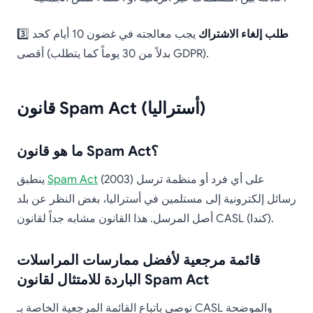
طلب إلغاء الاشتراك
يجب معالجته في غضون 10 أيام كحد
3️⃣
أقصى (بدلاً من 30 يوماً كما يتطلب GDPR).
قانون Spam Act (أستراليا)
ما هو قانون Spam Act؟
(2003) على أي فرد أو منظمة ترسل
Spam Act
ينطبق
رسائل إلكترونية إلى مستلمين في أستراليا، بغض النظر عن بلد
أصل المرسل. هذا القانون مشابه جداً لقانون CASL (كندا).
قائمة مرجعية لأفضل ممارسات المراسلات
الباردة للامتثال لقانون Spam Act
نوصي باتباع القائمة المرجعية الخاصة بـ CASL والموضحة