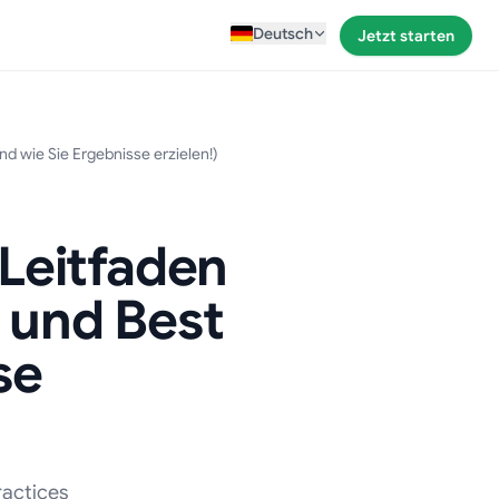
Deutsch
Jetzt starten
nd wie Sie Ergebnisse erzielen!)
 Leitfaden
n und Best
se
ractices