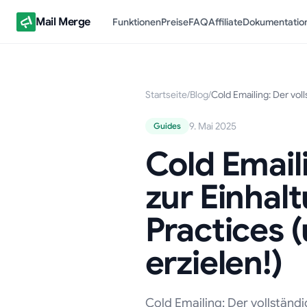
Mail Merge
Funktionen
Preise
FAQ
Affiliate
Dokumentatio
Startseite
/
Blog
/
Cold Emailing: Der vol
9. Mai 2025
Guides
Cold Email
zur Einhal
Practices 
erzielen!)
Cold Emailing: Der vollständi