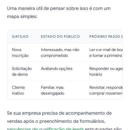
Uma maneira útil de pensar sobre isso é com um
mapa simples:
GATILHO
ESTADO DO PÚBLICO
PRÓXIMO PASSO DES
Nova
Interessado, mas não
Ler o e-mail de boas-v
inscrição
comprometido
e tomar a primeira açã
Solicitação
Avaliando opções
Responder ou agenda
de demo
horário
Cliente
Familiar, mas
Revisitar, responder o
inativo
desengajado
comprar novamente
Se sua empresa precisa de acompanhamento de
vendas após o preenchimento de formulários,
sequências de qualificação de leads
estruturadas são