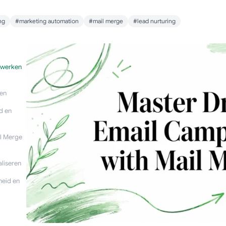
ng
#marketing automation
#mail merge
#lead nurturing
 werken
nen
d en
l Merge
liseren
heid en