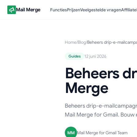
Mail Merge
Functies
Prijzen
Veelgestelde vragen
Affiliate
Home
/
Blog
/
Beheers drip-e-mailcamp
12 juni 2026
Guides
Beheers d
Merge
Beheers drip-e-mailcampagnes
Mail Merge for Gmail. Bouw e
MM
Mail Merge for Gmail Team