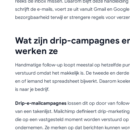
reeks de inbox missen. Daarom blijft deze handleiding 
schrijft de e-mails, voert ze uit vanuit Gmail en Goog
bezorgbaarheid terwijl er strengere regels voor verze
Wat zijn drip-campagnes 
werken ze
Handmatige follow-up loopt meestal op hetzelfde punt
verstuurd omdat het makkelijk is. De tweede en derde 
en of iemand het spreadsheet bijwerkt. Daarom koelen l
is naar je bedrijf.
Drip-e-mailcampagnes
lossen dit op door van follow
van een takenlijst. Mailchimp definieert drip-marketin
die op een vastgesteld moment worden verstuurd op 
ondernemen. Ze merken op dat berichten kunnen wor