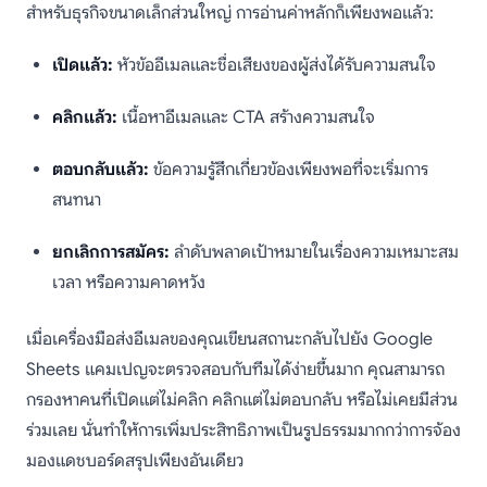
สำหรับธุรกิจขนาดเล็กส่วนใหญ่ การอ่านค่าหลักก็เพียงพอแล้ว:
เปิดแล้ว:
หัวข้ออีเมลและชื่อเสียงของผู้ส่งได้รับความสนใจ
คลิกแล้ว:
เนื้อหาอีเมลและ CTA สร้างความสนใจ
ตอบกลับแล้ว:
ข้อความรู้สึกเกี่ยวข้องเพียงพอที่จะเริ่มการ
สนทนา
ยกเลิกการสมัคร:
ลำดับพลาดเป้าหมายในเรื่องความเหมาะสม
เวลา หรือความคาดหวัง
เมื่อเครื่องมือส่งอีเมลของคุณเขียนสถานะกลับไปยัง Google
Sheets แคมเปญจะตรวจสอบกับทีมได้ง่ายขึ้นมาก คุณสามารถ
กรองหาคนที่เปิดแต่ไม่คลิก คลิกแต่ไม่ตอบกลับ หรือไม่เคยมีส่วน
ร่วมเลย นั่นทำให้การเพิ่มประสิทธิภาพเป็นรูปธรรมมากกว่าการจ้อง
มองแดชบอร์ดสรุปเพียงอันเดียว