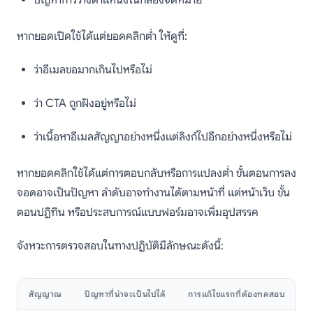
ปัญหาการวางตำแหน่งในกล่องจดหมาย
หากยอดเปิดใช้ได้แต่ยอดคลิกต่ำ ให้ดูที่:
ว่าอีเมลขอมากเกินไปหรือไม่
ว่า CTA ถูกฝังอยู่หรือไม่
ว่าเนื้อหาอีเมลสัญญาอย่างหนึ่งแต่ลิงก์ไปอีกอย่างหนึ่งหรือไม่
หากยอดคลิกใช้ได้แต่การตอบกลับหรือการแปลงต่ำ ขั้นตอนการลง
จอดอาจเป็นปัญหา ลำดับอาจทำงานได้ตามหน้าที่ แต่หน้าเว็บ ขั้น
ตอนปฏิทิน หรือประสบการณ์แบบฟอร์มอาจเพิ่มอุปสรรค
จังหวะการตรวจสอบในทางปฏิบัติมีลักษณะดังนี้:
สัญญาณ
ปัญหาที่น่าจะเป็นไปได้
การแก้ไขแรกที่ต้องทดสอบ