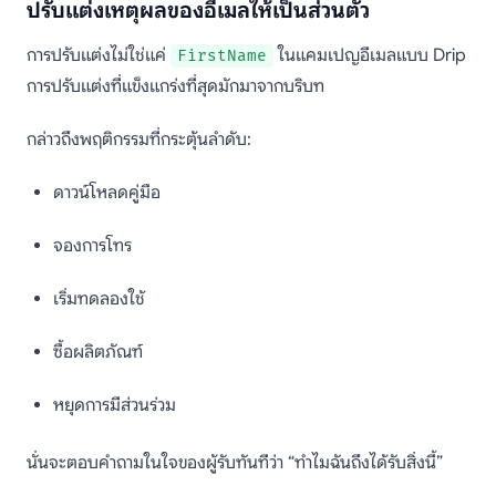
ปรับแต่งเหตุผลของอีเมลให้เป็นส่วนตัว
การปรับแต่งไม่ใช่แค่
ในแคมเปญอีเมลแบบ Drip
FirstName
การปรับแต่งที่แข็งแกร่งที่สุดมักมาจากบริบท
กล่าวถึงพฤติกรรมที่กระตุ้นลำดับ:
ดาวน์โหลดคู่มือ
จองการโทร
เริ่มทดลองใช้
ซื้อผลิตภัณฑ์
หยุดการมีส่วนร่วม
นั่นจะตอบคำถามในใจของผู้รับทันทีว่า “ทำไมฉันถึงได้รับสิ่งนี้”