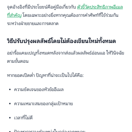
จุดอ้างอิงที่มีประโยชน์คือคู่มือเกี่ยวกับ
ตัวชี้วัดประสิทธิภาพอีเมล
ที่สำคัญ
โดยเฉพาะอย่างยิ่งหากคุณต้องการคำศัพท์ที่ใช้ร่วมกัน
ระหว่างฝ่ายขายและการตลาด
วิธีปรับปรุงผลลัพธ์โดยไม่ต้องเขียนใหม่ทั้งหมด
อย่ารื้อแคมเปญทั้งหมดหลังจากส่งแล้วผลลัพธ์อ่อนแอ ให้วินิจฉัย
ตามขั้นตอน
หากยอดเปิดต่ำ ปัญหาที่น่าจะเป็นไปได้คือ:
ความชัดเจนของหัวข้ออีเมล
ความเหมาะสมของกลุ่มเป้าหมาย
เวลาที่ไม่ดี