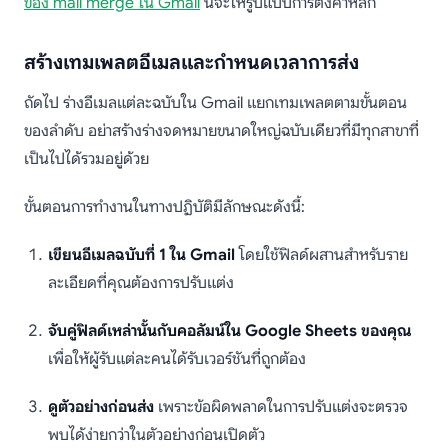
ของ mail merge ใน Gmail
นี้จะให้รูปแบบการตั้งค่าหลัก
สร้างเทมเพลตอีเมลและกำหนดเวลาการส่ง
ถัดไป ร่างอีเมลแต่ละฉบับใน Gmail แยกเทมเพลตตามขั้นตอน
ของลำดับ อย่าสร้างร่างจดหมายขนาดใหญ่ฉบับเดียวที่มีทุกสาขาที่
เป็นไปได้รวมอยู่ด้วย
ขั้นตอนการทำงานในทางปฏิบัติมีลักษณะดังนี้:
เขียนอีเมลฉบับที่ 1 ใน Gmail
โดยใช้ฟิลด์ผสานสำหรับราย
ละเอียดที่คุณต้องการปรับแต่ง
จับคู่ฟิลด์เหล่านั้นกับคอลัมน์ใน Google Sheets ของคุณ
เพื่อให้ผู้รับแต่ละคนได้รับเวอร์ชันที่ถูกต้อง
ดูตัวอย่างก่อนส่ง
เพราะข้อผิดพลาดในการปรับแต่งจะตรวจ
พบได้ง่ายกว่าในตัวอย่างก่อนเปิดตัว