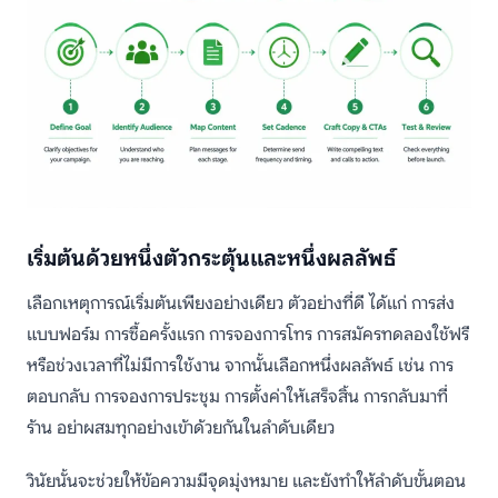
เริ่มต้นด้วยหนึ่งตัวกระตุ้นและหนึ่งผลลัพธ์
เลือกเหตุการณ์เริ่มต้นเพียงอย่างเดียว ตัวอย่างที่ดี ได้แก่ การส่ง
แบบฟอร์ม การซื้อครั้งแรก การจองการโทร การสมัครทดลองใช้ฟรี
หรือช่วงเวลาที่ไม่มีการใช้งาน จากนั้นเลือกหนึ่งผลลัพธ์ เช่น การ
ตอบกลับ การจองการประชุม การตั้งค่าให้เสร็จสิ้น การกลับมาที่
ร้าน อย่าผสมทุกอย่างเข้าด้วยกันในลำดับเดียว
วินัยนั้นจะช่วยให้ข้อความมีจุดมุ่งหมาย และยังทำให้ลำดับขั้นตอน