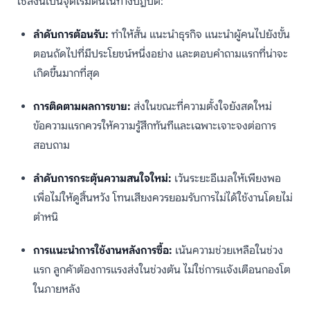
ใช้สิ่งนี้เป็นจุดเริ่มต้นในทางปฏิบัติ:
ลำดับการต้อนรับ:
ทำให้สั้น แนะนำธุรกิจ แนะนำผู้คนไปยังขั้น
ตอนถัดไปที่มีประโยชน์หนึ่งอย่าง และตอบคำถามแรกที่น่าจะ
เกิดขึ้นมากที่สุด
การติดตามผลการขาย:
ส่งในขณะที่ความตั้งใจยังสดใหม่
ข้อความแรกควรให้ความรู้สึกทันทีและเฉพาะเจาะจงต่อการ
สอบถาม
ลำดับการกระตุ้นความสนใจใหม่:
เว้นระยะอีเมลให้เพียงพอ
เพื่อไม่ให้ดูสิ้นหวัง โทนเสียงควรยอมรับการไม่ได้ใช้งานโดยไม่
ตำหนิ
การแนะนำการใช้งานหลังการซื้อ:
เน้นความช่วยเหลือในช่วง
แรก ลูกค้าต้องการแรงส่งในช่วงต้น ไม่ใช่การแจ้งเตือนกองโต
ในภายหลัง