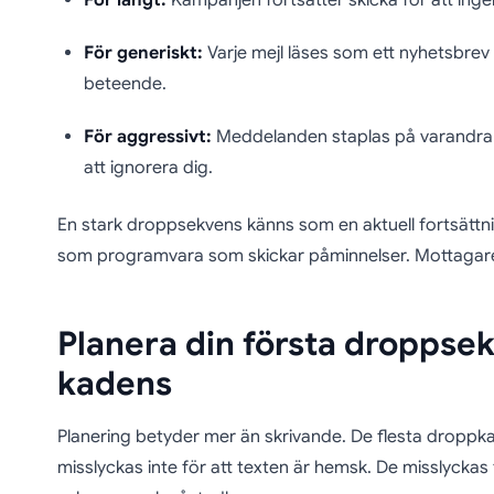
För långt:
Kampanjen fortsätter skicka för att ingen
För generiskt:
Varje mejl läses som ett nyhetsbrev is
beteende.
För aggressivt:
Meddelanden staplas på varandra f
att ignorera dig.
En stark droppsekvens känns som en aktuell fortsättni
som programvara som skickar påminnelser. Mottagare
Planera din första droppse
kadens
Planering betyder mer än skrivande. De flesta droppk
misslyckas inte för att texten är hemsk. De misslycka