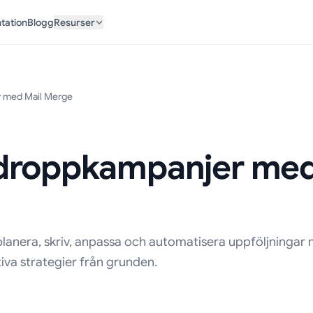
tation
Blogg
Resurser
 med Mail Merge
droppkampanjer med
anera, skriv, anpassa och automatisera uppföljningar 
iva strategier från grunden.