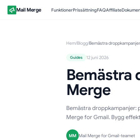
Mail Merge
Funktioner
Prissättning
FAQ
Affiliate
Dokumen
Hem
/
Blogg
/
Bemästra droppkampanjer
12 juni 2026
Guides
Bemästra 
Merge
Bemästra droppkampanjer: pl
Merge for Gmail. Bygg effekt
MM
Mail Merge for Gmail-teamet