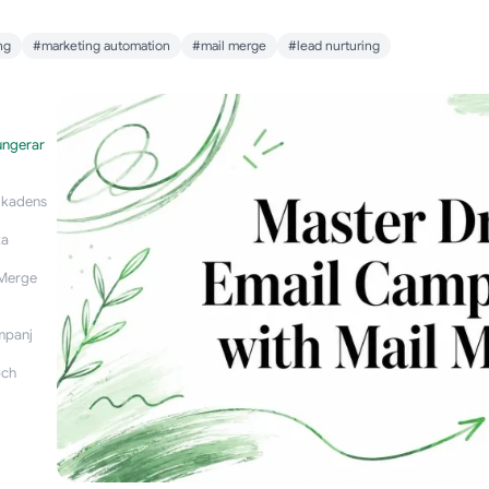
ng
#marketing automation
#mail merge
#lead nurturing
ungerar
 kadens
ta
 Merge
mpanj
och