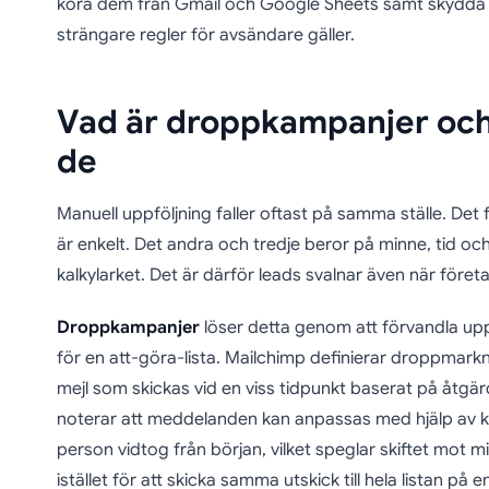
köra dem från Gmail och Google Sheets samt skydda
strängare regler för avsändare gäller.
Vad är droppkampanjer och
de
Manuell uppföljning faller oftast på samma ställe. Det f
är enkelt. Det andra och tredje beror på minne, tid 
kalkylarket. Det är därför leads svalnar även när företa
Droppkampanjer
löser detta genom att förvandla uppfö
för en att-göra-lista. Mailchimp definierar droppma
mejl som skickas vid en viss tidpunkt baserat på åtgä
noterar att meddelanden kan anpassas med hjälp av 
person vidtog från början, vilket speglar skiftet mot
istället för att skicka samma utskick till hela listan på 