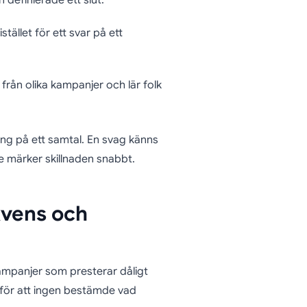
 definierade ett slut.
tället för ett svar på ett
rån olika kampanjer och lär folk
ng på ett samtal. En svag känns
 märker skillnaden snabbt.
kvens och
ampanjer som presterar dåligt
s för att ingen bestämde vad