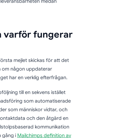
 leveransbarheten medan
 varför fungerar
örsta mejlet skickas för att det
och om någon uppdaterar
get har en verklig efterfrågan.
ljning till en sekvens istället
rknadsföring som automatiserade
rder som människor vidtar, och
kontaktdata och den åtgärd en
 milstolpsbaserad kommunikation
en gång i
Mailchimps definition av