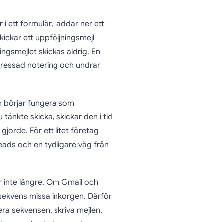
 i ett formulär, laddar ner ett
skickar ett uppföljningsmejl
ngsmejlet skickas aldrig. En
tressad notering och undrar
h börjar fungera som
tänkte skicka, skickar den i tid
gjorde. För ett litet företag
eads och en tydligare väg från
er inte längre. Om Gmail och
d sekvens missa inkorgen. Därför
era sekvensen, skriva mejlen,