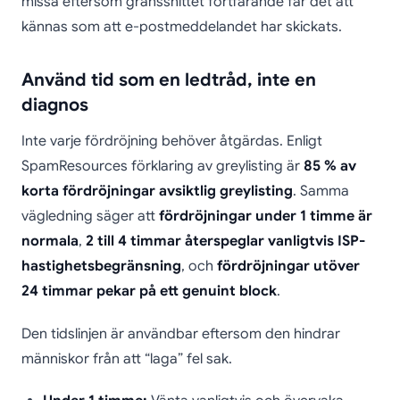
missa eftersom gränssnittet fortfarande får det att
kännas som att e-postmeddelandet har skickats.
Använd tid som en ledtråd, inte en
diagnos
Inte varje fördröjning behöver åtgärdas. Enligt
SpamResources förklaring av greylisting är
85 % av
korta fördröjningar avsiktlig greylisting
. Samma
vägledning säger att
fördröjningar under 1 timme är
normala
,
2 till 4 timmar återspeglar vanligtvis ISP-
hastighetsbegränsning
, och
fördröjningar utöver
24 timmar pekar på ett genuint block
.
Den tidslinjen är användbar eftersom den hindrar
människor från att “laga” fel sak.