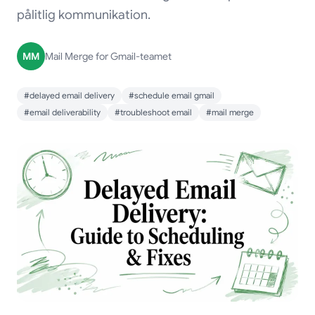
pålitlig kommunikation.
MM
Mail Merge for Gmail-teamet
#delayed email delivery
#schedule email gmail
#email deliverability
#troubleshoot email
#mail merge