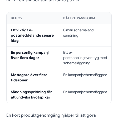
Här är ett snabbt sätt att tänka på det:
BEHOV
BÄTTRE PASSFORM
Ett viktigt e-
Gmail schemalagd
postmeddelande senare
sändning
idag
En personlig kampanj
Ett e-
över flera dagar
postkopplingsverktyg med
schemaläggning
Mottagare över flera
En kampanjschemaläggare
tidszoner
Sändningsspridning för
En kampanjschemaläggare
att undvika kvotspikar
En kort produktgenomgång hjälper till att göra