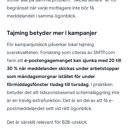
stöter alla på samma problem. “Skicka senare” är för
begränsat när varje mottagare inte bör få
meddelandet i samma ögonblick.
Tajming betyder mer i kampanjer
För kampanjutskick påverkar lokal tajming
svarskvaliteten. Forskning som citeras av SMTP.com
fann att
e-postengagemanget kan sjunka med 20 till
30 % när meddelanden skickas under arbetstoppar
som måndagsmorgnar istället för under
förmiddagsfönster tisdag till torsdag
. I praktiken
betyder det att tidszonsbaserad schemaläggning inte
är en trevlig extrafunktion. Det är en del av att få e-
postmeddelandet sett vid rätt ögonblick.
Det är särskilt relevant för B2B-utskick.