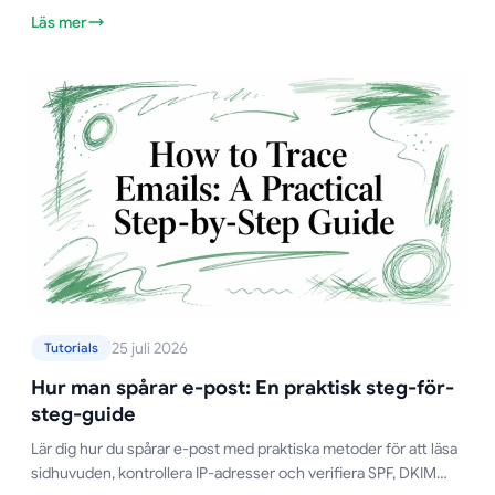
segmentering, uppföljningssekvenser och mätbara
Läs mer
konverteringsvinster.
25 juli 2026
Tutorials
Hur man spårar e-post: En praktisk steg-för-
steg-guide
Lär dig hur du spårar e-post med praktiska metoder för att läsa
sidhuvuden, kontrollera IP-adresser och verifiera SPF, DKIM