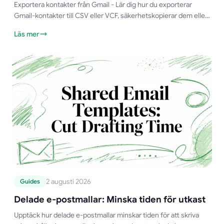
Exportera kontakter från Gmail - Lär dig hur du exporterar
Gmail-kontakter till CSV eller VCF, säkerhetskopierar dem eller
förbereder dem för koppling av dokument. Enkla steg och tips
Läs mer
för 2026
2 augusti 2026
Guides
Delade e-postmallar: Minska tiden för utkast
Upptäck hur delade e-postmallar minskar tiden för att skriva