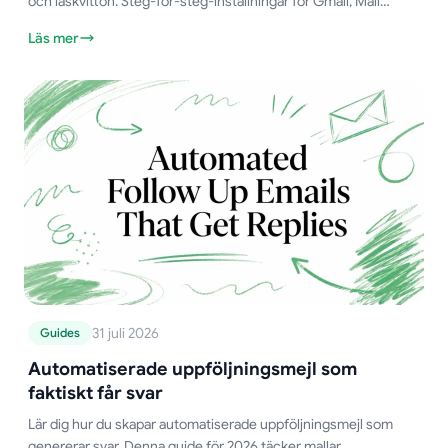
och läskvitton. Steg-för-steg-inställningar för Gmail, Mail
Merge for Gmail och tips för att förbättra noggrannheten.
Läs mer
31 juli 2026
Guides
Automatiserade uppföljningsmejl som
faktiskt får svar
Lär dig hur du skapar automatiserade uppföljningsmejl som
genererar svar. Denna guide för 2026 täcker mallar,