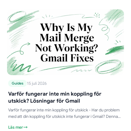
15 juli 2026
Guides
Varför fungerar inte min koppling för
utskick? Lösningar för Gmail
Varför fungerar inte min koppling för utskick - Har du problem
med att din koppling för utskick inte fungerar i Gmail? Denna
guide från 2026 löser vanliga problem med tillägget Mail Merge
Läs mer
for Gmail.