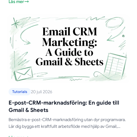
Läs mer
leveranssäkerheten.
20 juli 2026
Tutorials
E-post-CRM-marknadsföring: En guide till
Gmail & Sheets
Bemästra e-post-CRM-marknadsföring utan dyr programvara.
Lär dig bygga ett kraftfullt arbetsflöde med hjälp av Gmail,
Google Sheets och Mail Merge for Gmail.