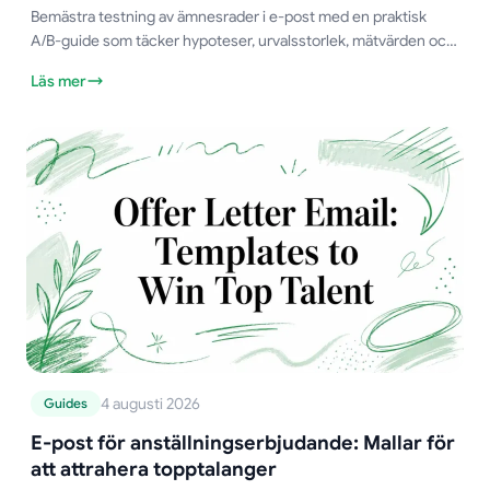
Bemästra testning av ämnesrader i e-post med en praktisk
A/B-guide som täcker hypoteser, urvalsstorlek, mätvärden och
vinnande mallar att testa idag.
Läs mer
4 augusti 2026
Guides
E-post för anställningserbjudande: Mallar för
att attrahera topptalanger