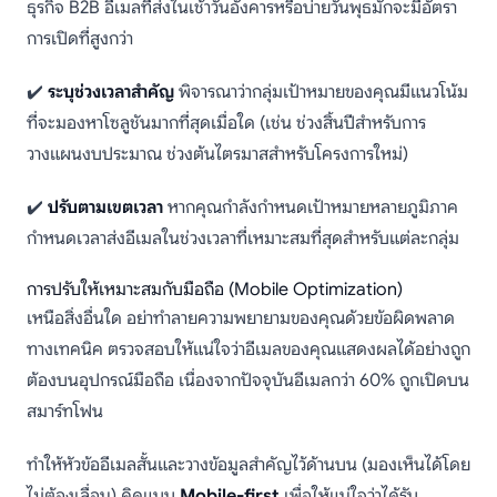
ธุรกิจ B2B อีเมลที่ส่งในเช้าวันอังคารหรือบ่ายวันพุธมักจะมีอัตรา
การเปิดที่สูงกว่า
✔️
ระบุช่วงเวลาสำคัญ
พิจารณาว่ากลุ่มเป้าหมายของคุณมีแนวโน้ม
ที่จะมองหาโซลูชันมากที่สุดเมื่อใด (เช่น ช่วงสิ้นปีสำหรับการ
วางแผนงบประมาณ ช่วงต้นไตรมาสสำหรับโครงการใหม่)
✔️
ปรับตามเขตเวลา
หากคุณกำลังกำหนดเป้าหมายหลายภูมิภาค
กำหนดเวลาส่งอีเมลในช่วงเวลาที่เหมาะสมที่สุดสำหรับแต่ละกลุ่ม
การปรับให้เหมาะสมกับมือถือ (Mobile Optimization)
เหนือสิ่งอื่นใด อย่าทำลายความพยายามของคุณด้วยข้อผิดพลาด
ทางเทคนิค ตรวจสอบให้แน่ใจว่าอีเมลของคุณแสดงผลได้อย่างถูก
ต้องบนอุปกรณ์มือถือ เนื่องจากปัจจุบันอีเมลกว่า 60% ถูกเปิดบน
สมาร์ทโฟน
ทำให้หัวข้ออีเมลสั้นและวางข้อมูลสำคัญไว้ด้านบน (มองเห็นได้โดย
ไม่ต้องเลื่อน) คิดแบบ
Mobile-first
เพื่อให้แน่ใจว่าได้รับ