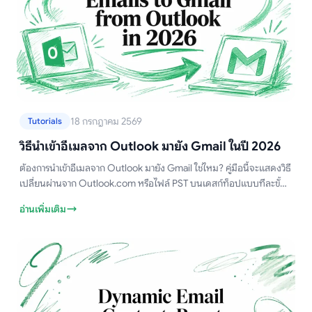
18 กรกฎาคม 2569
Tutorials
วิธีนำเข้าอีเมลจาก Outlook มายัง Gmail ในปี 2026
ต้องการนำเข้าอีเมลจาก Outlook มายัง Gmail ใช่ไหม? คู่มือนี้จะแสดงวิธี
เปลี่ยนผ่านจาก Outlook.com หรือไฟล์ PST บนเดสก์ท็อปแบบทีละขั้น
ตอน โดยยังคงรักษาโครงสร้างโฟลเดอร์ไว้
อ่านเพิ่มเติม