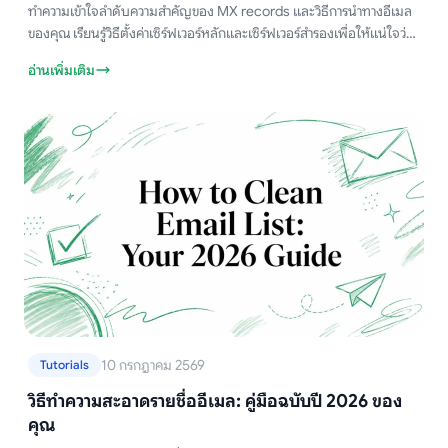
ทำความเข้าใจลำดับความสำคัญของ MX records และวิธีการนำทางอีเมล
ของคุณ เรียนรู้วิธีตั้งค่าเซิร์ฟเวอร์หลักและเซิร์ฟเวอร์สำรองเพื่อให้แน่ใจว่า
คุณจะไม่พลาดข้อความสำคัญ
อ่านเพิ่มเติม
10 กรกฎาคม 2569
Tutorials
วิธีทำความสะอาดรายชื่ออีเมล: คู่มือฉบับปี 2026 ของ
คุณ