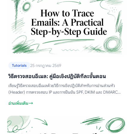
25 กรกฎาคม 2569
Tutorials
วิธีตรวจสอบอีเมล: คู่มือเชิงปฏิบัติทีละขั้นตอน
เรียนรู้วิธีตรวจสอบอีเมลด้วยวิธีการเชิงปฏิบัติสำหรับการอ่านส่วนหัว
(Header) การตรวจสอบ IP และการยืนยัน SPF, DKIM และ DMARC
พร้อมตัวอย่างสำหรับ Gmail และ Outlook
อ่านเพิ่มเติม