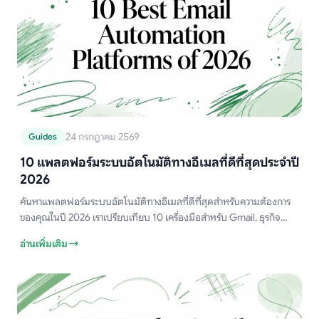
24 กรกฎาคม 2569
Guides
10 แพลตฟอร์มระบบอัตโนมัติทางอีเมลที่ดีที่สุดประจำปี
2026
ค้นหาแพลตฟอร์มระบบอัตโนมัติทางอีเมลที่ดีที่สุดสำหรับความต้องการ
ของคุณในปี 2026 เราเปรียบเทียบ 10 เครื่องมือสำหรับ Gmail, ธุรกิจ
ขนาดกลางและขนาดย่อม (SMB) และอีคอมเมิร์ซ โดยอิงจากฟีเจอร์ ราคา
อ่านเพิ่มเติม
และกรณีการใช้งาน