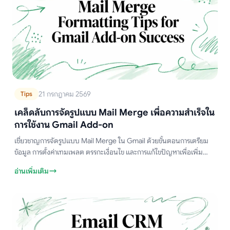
21 กรกฎาคม 2569
Tips
เคล็ดลับการจัดรูปแบบ Mail Merge เพื่อความสำเร็จใน
การใช้งาน Gmail Add-on
เชี่ยวชาญการจัดรูปแบบ Mail Merge ใน Gmail ด้วยขั้นตอนการเตรียม
ข้อมูล การตั้งค่าเทมเพลต ตรรกะเงื่อนไข และการแก้ไขปัญหาเพื่อเพิ่ม
อัตราการส่งถึงผู้รับ
อ่านเพิ่มเติม