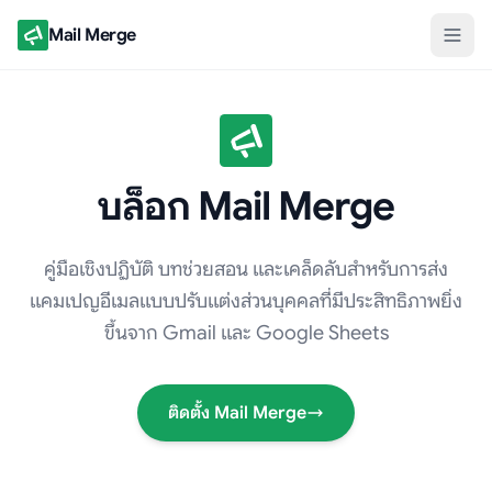
Mail Merge
บล็อก Mail Merge
คู่มือเชิงปฏิบัติ บทช่วยสอน และเคล็ดลับสำหรับการส่ง
แคมเปญอีเมลแบบปรับแต่งส่วนบุคคลที่มีประสิทธิภาพยิ่ง
ขึ้นจาก Gmail และ Google Sheets
ติดตั้ง Mail Merge