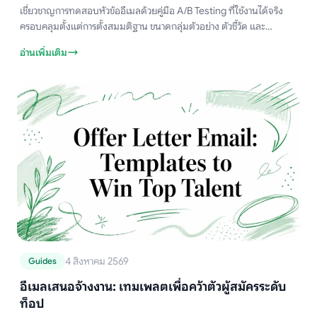
เชี่ยวชาญการทดสอบหัวข้ออีเมลด้วยคู่มือ A/B Testing ที่ใช้งานได้จริง
ครอบคลุมตั้งแต่การตั้งสมมติฐาน ขนาดกลุ่มตัวอย่าง ตัวชี้วัด และ
เทมเพลตที่ชนะการทดสอบที่คุณสามารถนำไปใช้ได้วันนี้
อ่านเพิ่มเติม
4 สิงหาคม 2569
Guides
อีเมลเสนอจ้างงาน: เทมเพลตเพื่อคว้าตัวผู้สมัครระดับ
ท็อป