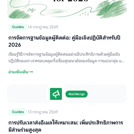
14 กรกฎาคม 2569
Guides
การจัดการฐานข้อมูลผู้ติดต่อ: คู่มือเชิงปฏิบัติสำหรับปี
2026
เรียนรู้วิธีการจัดการฐานข้อมูลผู้ติดต่ออย่างมีประสิทธิภาพด้วยคู่มือเชิง
ปฏิบัติของเรา เราครอบคลุมทั้งเรื่องสุขอนามัยของข้อมูล การแบ่งกลุ่ม และ
วิธีใช้ Google Sheets เพื่อสร้างระบบที่ทรงพลัง
อ่านเพิ่มเติม
Mail Merge
13 กรกฎาคม 2569
Guides
การปรับเวลาส่งอีเมลให้เหมาะสม: เพิ่มประสิทธิภาพการ
มีส่วนร่วมสูงสุด