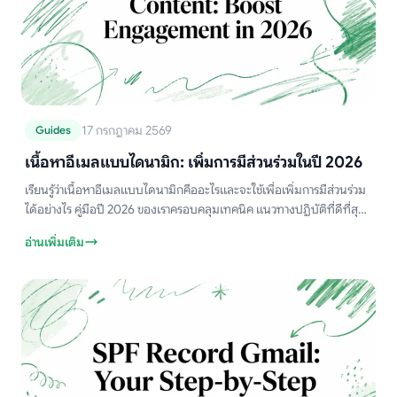
17 กรกฎาคม 2569
Guides
เนื้อหาอีเมลแบบไดนามิก: เพิ่มการมีส่วนร่วมในปี 2026
เรียนรู้ว่าเนื้อหาอีเมลแบบไดนามิกคืออะไรและจะใช้เพื่อเพิ่มการมีส่วนร่วม
ได้อย่างไร คู่มือปี 2026 ของเราครอบคลุมเทคนิค แนวทางปฏิบัติที่ดีที่สุด
และ Mail Merge for Gmail
อ่านเพิ่มเติม