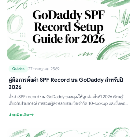
27 กรกฎาคม 2569
Guides
คู่มือการตั้งค่า SPF Record บน GoDaddy สำหรับปี
2026
ตั้งค่า SPF record บน GoDaddy ของคุณให้ถูกต้องในปี 2026 เรียนรู้
เกี่ยวกับไวยากรณ์ การรวมผู้ส่งหลายราย ขีดจำกัด 10-lookup และขั้นตอน
การตรวจสอบที่ใช้งานได้จริง
อ่านเพิ่มเติม