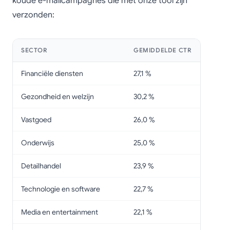
koude e-mailcampagnes die met onze tool zijn
verzonden:
SECTOR
GEMIDDELDE CTR
Financiële diensten
27,1 %
Gezondheid en welzijn
30,2 %
Vastgoed
26,0 %
Onderwijs
25,0 %
Detailhandel
23,9 %
Technologie en software
22,7 %
Media en entertainment
22,1 %