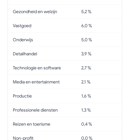
Gezondheid en welzijn
5,2 %
Vastgoed
6,0 %
Onderwijs
5,0 %
Detailhandel
3,9 %
Technologie en software
2,7 %
Media en entertainment
2,1 %
Productie
1,6 %
Professionele diensten
1,3 %
Reizen en toerisme
0,4 %
Non-profit
0,0 %