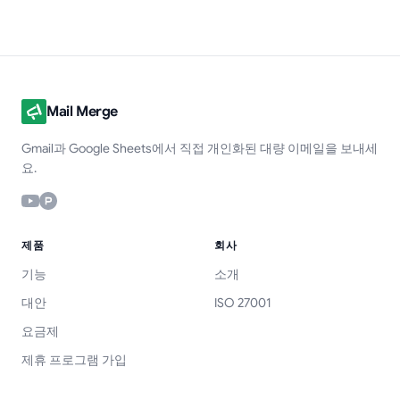
Mail Merge
Gmail과 Google Sheets에서 직접 개인화된 대량 이메일을 보내세
요.
제품
회사
기능
소개
대안
ISO 27001
요금제
제휴 프로그램 가입