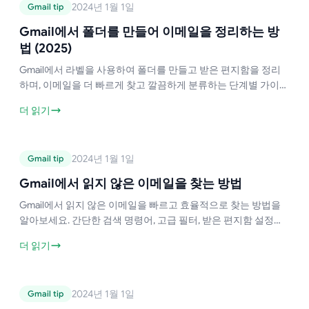
Gmail 가이드
2024년 1월 1일
Gmail tip
Gmail에서 폴더를 만들어 이메일을 정
리하는 방법 (2025)
Gmail에서 폴더를 만들어 이메일을 정리하는 방
법 (2025)
Gmail에서 라벨을 사용하여 폴더를 만들고 받은 편지함을 정리
하며, 이메일을 더 빠르게 찾고 깔끔하게 분류하는 단계별 가이드
를 확인해 보세요.
더 읽기
Gmail 가이드
2024년 1월 1일
Gmail tip
Gmail에서 읽지 않은 이메일을 찾는 방
법
Gmail에서 읽지 않은 이메일을 찾는 방법
Gmail에서 읽지 않은 이메일을 빠르고 효율적으로 찾는 방법을
알아보세요. 간단한 검색 명령어, 고급 필터, 받은 편지함 설정을
활용하여 읽지 않은 메시지를 쉽게 찾는 방법을 안내합니다.
더 읽기
Gmail 가이드
2024년 1월 1일
Gmail tip
Gmail 메시지에 표를 삽입하는 방법