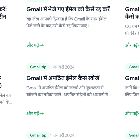
ो
Gmail में भेजे गए ईमेल
ें:
Gmail में भेजे गए ईमेल को कैसे रद्द करें
Gmail
-
को कैसे रद्द करें
तर
रीन
कैसे क
यह लेख आपको दिखाता है कि Gmail के साथ ईमेल
िए
भेजे जाने के बाद उसे कैसे रद्द किया जाए।
CC का गल
प्रो की 
महारत ह
और पढ़ें
और पढ़ें
गलतियाँ
Gmail गाइड
Gmail
1 जनवरी 2024
Gmail tip
Gmail
े
Gmail में अपठित ईमेल
ि
Gmail में अपठित ईमेल कैसे खोजें
Gmail 
ेल
कैसे खोजें
)
Gmail में अपठित ईमेल को जल्दी और कुशलता से
जानें कि
)
खोजने का तरीका जानें। अपठित संदेशों को आसानी से
लिए किस
ईमेल को
खोजने के लिए सरल खोज कमांड, उन्नत फ़िल्टर और
अपने ईमे
खने के
इनबॉक्स सेटिंग्स का अन्वेषण करें।
टिप्स, उ
कैसे
और पढ़ें
और पढ़ें
 है।
Gmail गाइड
Gmail
1 जनवरी 2024
Gmail tip
Gmail