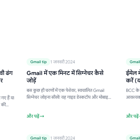
Gmail गाइड
Gmail
1 जनवरी 2024
Gmail tip
Gmail
मेल
Gmail में एक मिनट में
ई
वी ढंग
Gmail में एक मिनट में सिग्नेचर कैसे
ईमेल 
क
सिग्नेचर कैसे जोड़ें
क
और
जोड़ें
करें (
्ण
बस कुछ ही चरणों में एक पेशेवर, स्वचालित Gmail
BCC के 
5)
सिग्नेचर जोड़ना सीखें! यह गाइड डेस्कटॉप और मोबाइल
आवश्यकत
गए हैं या
सेटअप, एकाधिक सिग्नेचर, HTML फॉर्मेटिंग और
र की
समस्या निवारण युक्तियों को कवर करती है। मैन्युअल
ी टूल कौन
और पढ़ें
और पढ़ें
रूप से अपना सिग्नेचर टाइप करने को अलविदा कहें!
Gmail गाइड
Gmail
1 जनवरी 2024
Gmail tip
Gmail