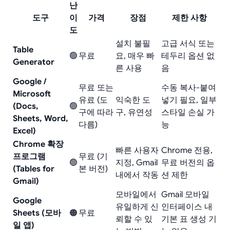
난
도구
이
가격
장점
제한 사항
도
설치 불필
고급 서식 또는
Table
🟢
무료
요, 매우 빠
테두리 옵션 없
Generator
른 사용
음
Google /
무료 또는
수동 복사-붙여
Microsoft
유료 (도
익숙한 도
넣기 필요, 일부
(Docs,
🟢
구에 따라
구, 유연성
스타일 손실 가
Sheets, Word,
다름)
능
Excel)
Chrome 확장
빠른 사용자
Chrome 전용,
프로그램
무료 (기
🟢
지정, Gmail
무료 버전의 옵
(Tables for
본 버전)
내에서 작동
션 제한
Gmail)
모바일에서
Gmail 모바일
Google
유일하게 신
인터페이스 내
Sheets (모바
🟠
무료
뢰할 수 있
기본 표 생성 기
일 앱)