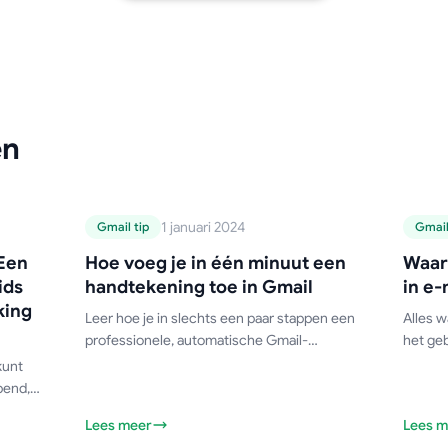
en
Gmail-handleiding
Gmail
1 januari 2024
Gmail tip
Gmail
in
Hoe voeg je in één
 Een
Hoe voeg je in één minuut een
Waar
te
minuut een
g
ids
handtekening toe in Gmail
in e-
ds
handtekening toe in
m
king
Leer hoe je in slechts een paar stappen een
Alles w
-
Gmail
professionele, automatische Gmail-
het geb
5)
handtekening toevoegt! Deze gids
kunt
behandelt instellingen voor desktop en
pend,
mobiel, meerdere handtekeningen, HTML-
wde
Lees meer
Lees m
opmaak en tips voor probleemoplossing.
atis