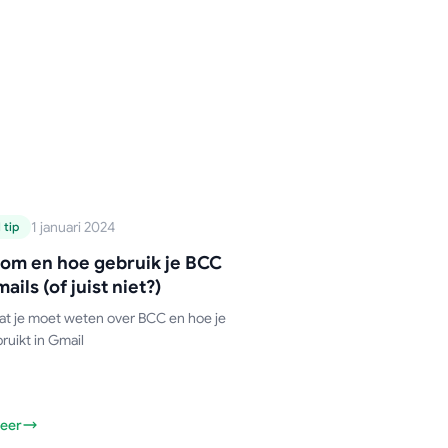
-handleiding
1 januari 2024
 tip
Waarom en hoe
om en hoe gebruik je BCC
ebruik je BCC in e-
mails (of juist niet?)
ails (of juist niet?)
at je moet weten over BCC en hoe je
ruikt in Gmail
eer