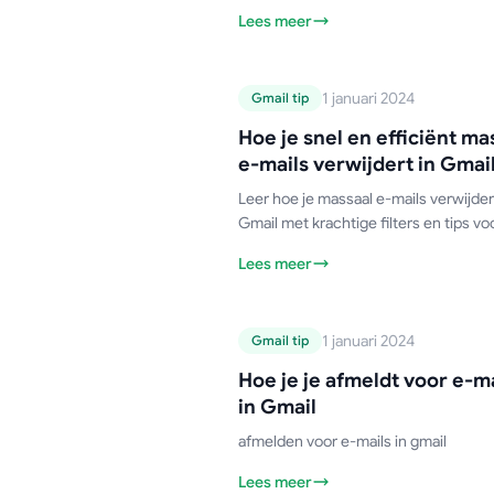
organiseren, e-mails sneller terug te
Lees meer
en je berichten netjes gesorteerd te
houden, inclusief een stapsgewijze
handleiding.
Gmail-handleiding
1 januari 2024
Gmail tip
Hoe je snel en
Hoe je snel en efficiënt ma
efficiënt massaal 
e-mails verwijdert in Gmai
mails verwijdert 
Leer hoe je massaal e-mails verwijder
Gmail
Gmail met krachtige filters en tips vo
desktop en mobiel. Ruim je inbox bin
Lees meer
enkele minuten op.
Gmail-handleiding
1 januari 2024
Gmail tip
Hoe je je afmeld
Hoe je je afmeldt voor e-ma
voor e-mails in
in Gmail
Gmail
afmelden voor e-mails in gmail
Lees meer