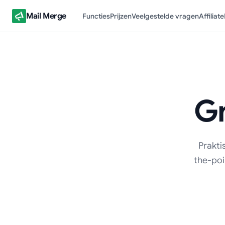
Mail Merge
Functies
Prijzen
Veelgestelde vragen
Affiliate
Gm
Prakti
the-poi