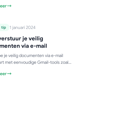
eren.
eer
-handleiding
1 januari 2024
 tip
Hoe verstuur je
erstuur je veilig
veilig documenten
menten via e-mail
via e-mail
e je veilig documenten via e-mail
urt met eenvoudige Gmail-tools zoals
trouwelijke modus, Google Drive-
eer
gingen en meer. Bescherm
ig je gevoelige informatie!