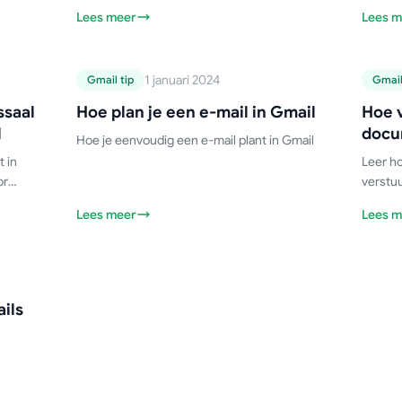
berichten gemakkelijk te lokaliseren.
verbet
 vinden
Lees meer
Lees m
Gmail-handleiding
Gmail
1 januari 2024
Gmail tip
Gmail
Hoe plan je een e-
ssaal
Hoe plan je een e-mail in Gmail
Hoe v
e-
mail in Gmail
l
docu
Hoe je eenvoudig een e-mail plant in Gmail
in
t in
Leer ho
or
verstu
nen
de ver
Lees meer
Lees m
machti
eenvoud
t
ils