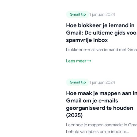
tools van derden zijn.
Gmail-handleiding
1 januari 2024
Gmail tip
Hoe blokkeer je
Hoe blokkeer je iemand in
iemand in Gmail: 
Gmail: De ultieme gids voo
ultieme gids voo
spamvrije inbox
een spamvrije inb
blokkeer e-mail van iemand met Gmai
Lees meer
Gmail-handleiding
1 januari 2024
Gmail tip
Hoe maak je
Hoe maak je mappen aan i
mappen aan in
Gmail om je e-mails
Gmail om je e-mai
georganiseerd te houden
georganiseerd t
(2025)
houden (2025)
Leer hoe je mappen aanmaakt in Gma
behulp van labels om je inbox te