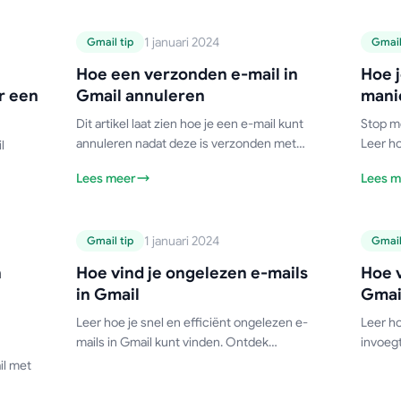
Zeg vaarwel tegen het handmatig typen van
je handtekening!
Gmail-handleiding
Gmail
1 januari 2024
Gmail tip
Gmail
Hoe een verzonden
H
Hoe een verzonden e-mail in
Hoe j
De
e-mail in Gmail
o
r een
Gmail annuleren
manie
r
annuleren
Dit artikel laat zien hoe je een e-mail kunt
Stop m
ox
annuleren nadat deze is verzonden met
Leer ho
l
Gmail.
beheers
Lees meer
Lees m
tutoria
die ie
Gmail-handleiding
Gmail
1 januari 2024
Gmail tip
Gmail
Hoe vind je
n
Hoe vind je ongelezen e-mails
Hoe v
ongelezen e-mails in
t
in Gmail
Gmail
ls
Gmail
Leer hoe je snel en efficiënt ongelezen e-
Leer ho
e
mails in Gmail kunt vinden. Ontdek
invoeg
eenvoudige zoekopdrachten, geavanceerde
Snelle 
il met
filters en inbox-instellingen om ongelezen
profess