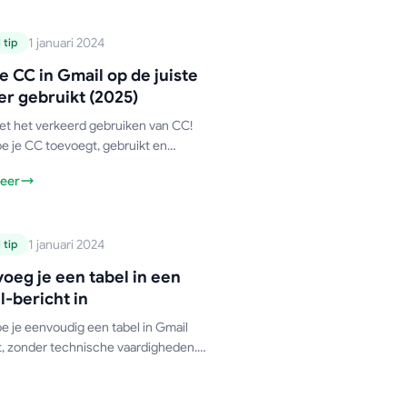
-handleiding
1 januari 2024
 tip
oe je CC in Gmail
e CC in Gmail op de juiste
p de juiste manier
r gebruikt (2025)
gebruikt (2025)
et het verkeerd gebruiken van CC!
e je CC toevoegt, gebruikt en
t in Gmail als een pro. Eenvoudige
eer
l voor 2025 + veelgemaakte fouten
dereen nog steeds maakt.
-handleiding
1 januari 2024
 tip
Hoe voeg je een
oeg je een tabel in een
abel in een Gmail-
-bericht in
bericht in
e je eenvoudig een tabel in Gmail
t, zonder technische vaardigheden.
tips, geavanceerde tools en
ionele trucs om je e-mails snel te