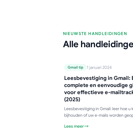
NIEUWSTE HANDLEIDINGEN
Alle handleiding
Gmail-handleiding
1 januari 2024
Gmail tip
Leesbevestiging 
Leesbevestiging in Gmail:
Gmail: Een comple
complete en eenvoudige g
en eenvoudige gi
voor effectieve e-mailtrac
voor effectieve e
(2025)
mailtracking (202
Leesbevestiging in Gmail: leer hoe u 
bijhouden of uw e-mails worden geo
wat de beperkingen van de ingebou
Lees meer
Gmail-functie zijn en wat de beste gr