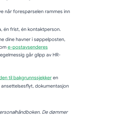
ve når forespørselen rammes inn
 én frist, én kontaktperson.
e dine havner i søppelposten,
n om
e-postavsenderes
regelmessig går glipp av HR-
den til bakgrunnssjekker
en
e ansettelsesflyt, dokumentasjon
 personalhåndboken. De dømmer