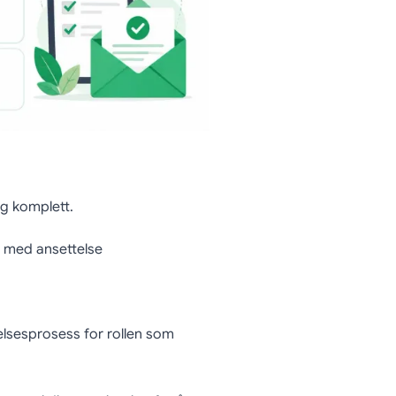
og komplett.
e med ansettelse
telsesprosess for rollen som