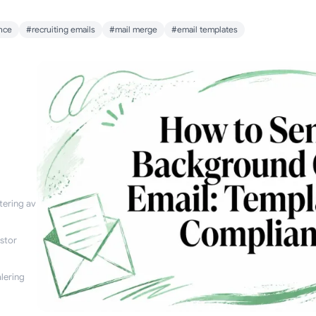
nce
#recruiting emails
#mail merge
#email templates
tering av
stor
lering