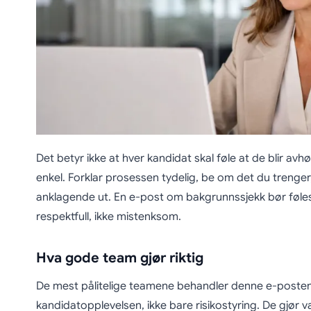
Det betyr ikke at hver kandidat skal føle at de blir av
enkel. Forklar prosessen tydelig, be om det du treng
anklagende ut. En e-post om bakgrunnssjekk bør føl
respektfull, ikke mistenksom.
Hva gode team gjør riktig
De mest pålitelige teamene behandler denne e-posten
kandidatopplevelsen, ikke bare risikostyring. De gjør van