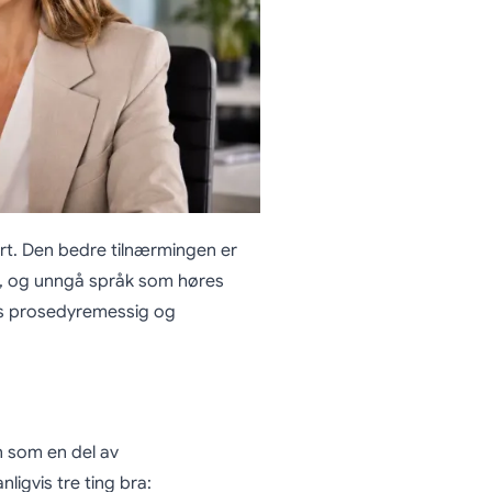
hørt. Den bedre tilnærmingen er
er, og unngå språk som høres
es prosedyremessig og
 som en del av
ligvis tre ting bra: