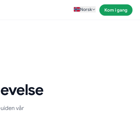
Norsk
Kom i gang
levelse
uiden vår