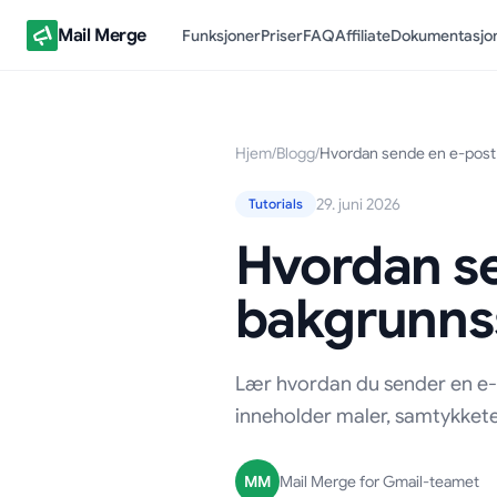
Mail Merge
Funksjoner
Priser
FAQ
Affiliate
Dokumentasjo
Hjem
/
Blogg
/
Hvordan sende en e-post 
29. juni 2026
Tutorials
Hvordan s
bakgrunnss
Lær hvordan du sender en e-
inneholder maler, samtykkete
MM
Mail Merge for Gmail-teamet