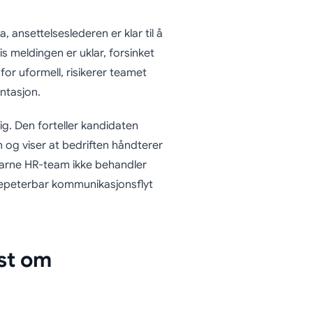
 ansettelseslederen er klar til å
s meldingen er uklar, forsinket
r for uformell, risikerer teamet
entasjon.
g. Den forteller kandidaten
 og viser at bedriften håndterer
farne HR-team ikke behandler
repeterbar kommunikasjonsflyt
st om