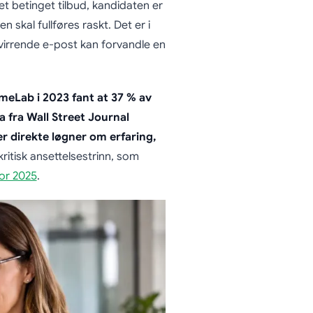
t betinget tilbud, kandidaten er
n skal fullføres raskt. Det er i
rvirrende e-post kan forvandle en
meLab i 2023 fant at 37 % av
a fra Wall Street Journal
r direkte løgner om erfaring,
 kritisk ansettelsestrinn, som
for 2025
.