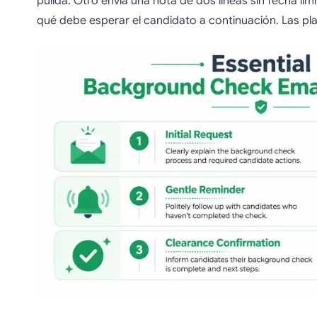
pulida. Otro envía una nota de dos líneas sin fecha lími
qué debe esperar el candidato a continuación. Las pla