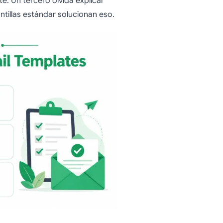
te. Un tercero olvida explicar
ntillas estándar solucionan eso.