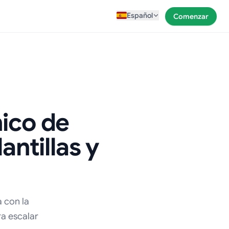
Español
Comenzar
ico de
antillas y
 con la
ra escalar