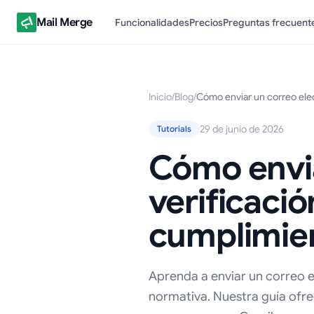
Mail Merge
Funcionalidades
Precios
Preguntas frecuent
Inicio
/
Blog
/
Cómo enviar un correo elec
29 de junio de 2026
Tutorials
Cómo envia
verificació
cumplimie
Aprenda a enviar un correo e
normativa. Nuestra guía ofre