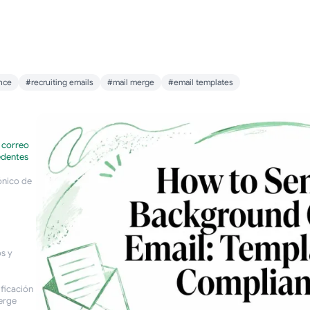
nce
#recruiting emails
#mail merge
#email templates
 correo
edentes
ónico de
s y
ificación
erge