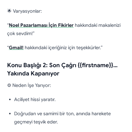
🌟 Varyasyonlar:
“
Noel Pazarlaması İçin Fikirler
hakkındaki makalenizi
çok sevdim!”
“
Gmail!
hakkındaki içeriğiniz için teşekkürler.”
Konu Başlığı 2: Son Çağrı {{firstname}}…
Yakında Kapanıyor
⚙️ Neden İşe Yarıyor:
Aciliyet hissi yaratır.
Doğrudan ve samimi bir ton, anında harekete
geçmeyi teşvik eder.