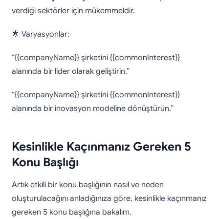
verdiği sektörler için mükemmeldir.
🌟 Varyasyonlar:
“{{companyName}} şirketini {{commonInterest}}
alanında bir lider olarak geliştirin.”
“{{companyName}} şirketini {{commonInterest}}
alanında bir inovasyon modeline dönüştürün.”
Kesinlikle Kaçınmanız Gereken 5
Konu Başlığı
Artık etkili bir konu başlığının nasıl ve neden
oluşturulacağını anladığınıza göre, kesinlikle kaçınmanız
gereken 5 konu başlığına bakalım.