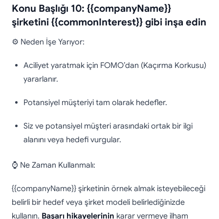
Konu Başlığı 10: {{companyName}}
şirketini {{commonInterest}} gibi inşa edin
⚙️ Neden İşe Yarıyor:
Aciliyet yaratmak için FOMO’dan (Kaçırma Korkusu)
yararlanır.
Potansiyel müşteriyi tam olarak hedefler.
Siz ve potansiyel müşteri arasındaki ortak bir ilgi
alanını veya hedefi vurgular.
⌚ Ne Zaman Kullanmalı:
{{companyName}} şirketinin örnek almak isteyebileceği
belirli bir hedef veya şirket modeli belirlediğinizde
kullanın.
Başarı hikayelerinin
karar vermeye ilham