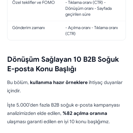
Özel teklifler ve FOMO
- Tıklama oranı (CTR) -
Dönüşüm oranı - Sayfada
geçirilen süre
Gönderim zamanı
- Açılma oranı - Tıklama oranı
(CTR)
Dönüşüm Sağlayan 10 B2B Soğuk
E-posta Konu Başlığı
Bu bölüm,
kullanıma hazır örneklere
ihtiyaç duyanlar
içindir.
İşte 5.000’den fazla B2B soğuk e-posta kampanyası
analizimizden elde edilen,
%82 açılma oranına
ulaşması garanti edilen en iyi 10 konu başlığımız.