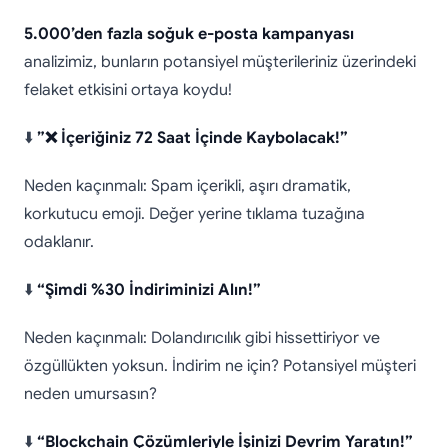
5.000’den fazla soğuk e-posta kampanyası
analizimiz, bunların potansiyel müşterileriniz üzerindeki
felaket etkisini ortaya koydu!
⬇️
”❌ İçeriğiniz 72 Saat İçinde Kaybolacak!”
Neden kaçınmalı: Spam içerikli, aşırı dramatik,
korkutucu emoji. Değer yerine tıklama tuzağına
odaklanır.
⬇️
“Şimdi %30 İndiriminizi Alın!”
Neden kaçınmalı: Dolandırıcılık gibi hissettiriyor ve
özgüllükten yoksun. İndirim ne için? Potansiyel müşteri
neden umursasın?
⬇️
“Blockchain Çözümleriyle İşinizi Devrim Yaratın!”