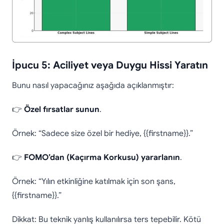
İpucu 5: Aciliyet veya Duygu Hissi Yaratın
Bunu nasıl yapacağınız aşağıda açıklanmıştır:
👉
Özel fırsatlar sunun
.
Örnek: “Sadece size özel bir hediye, {{firstname}}.”
👉
FOMO’dan (Kaçırma Korkusu) yararlanın
.
Örnek: “Yılın etkinliğine katılmak için son şans,
{{firstname}}.”
Dikkat: Bu teknik yanlış kullanılırsa ters tepebilir. Kötü