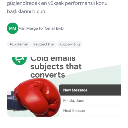
güçlendirecek en yüksek performanslı konu
başlıklarını bulun.
MM
Mail Merge for Gmail Ekibi
#cold email
#subject line
#copywriting