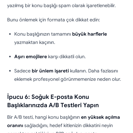
yazılmış bir konu başlığı spam olarak işaretlenebilir.
Bunu önlemek için formata çok dikkat edin:
Konu başlığınızın tamamını
büyük harflerle
yazmaktan kaçının.
Aşırı emojilere
karşı dikkatli olun.
Sadece
bir ünlem işareti
kullanın. Daha fazlasını
eklemek profesyonel görünmemenize neden olur.
İpucu 6: Soğuk E-posta Konu
Başlıklarınızda A/B Testleri Yapın
Bir A/B testi, hangi konu başlığının
en yüksek açılma
oranını
sağladığını, hedef kitlenizin dikkatini neyin