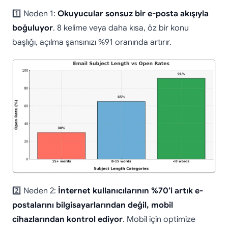
1️⃣ Neden 1:
Okuyucular sonsuz bir e-posta akışıyla
boğuluyor
. 8 kelime veya daha kısa, öz bir konu
başlığı, açılma şansınızı %91 oranında artırır.
2️⃣ Neden 2:
İnternet kullanıcılarının %70’i artık e-
postalarını bilgisayarlarından değil, mobil
cihazlarından kontrol ediyor
. Mobil için optimize