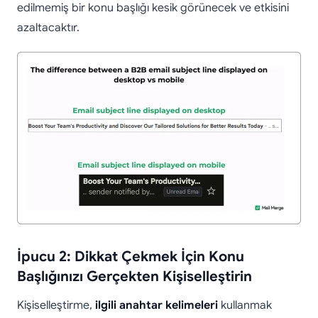
edilmemiş bir konu başlığı kesik görünecek ve etkisini
azaltacaktır.
İpucu 2: Dikkat Çekmek İçin Konu
Başlığınızı Gerçekten Kişiselleştirin
Kişiselleştirme,
ilgili anahtar kelimeleri
kullanmak