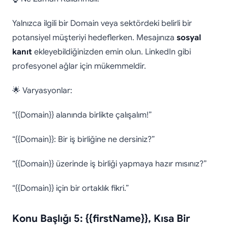
Yalnızca ilgili bir Domain veya sektördeki belirli bir
potansiyel müşteriyi hedeflerken. Mesajınıza
sosyal
kanıt
ekleyebildiğinizden emin olun. LinkedIn gibi
profesyonel ağlar için mükemmeldir.
🌟 Varyasyonlar:
“{{Domain}} alanında birlikte çalışalım!”
“{{Domain}}: Bir iş birliğine ne dersiniz?”
“{{Domain}} üzerinde iş birliği yapmaya hazır mısınız?”
“{{Domain}} için bir ortaklık fikri.”
Konu Başlığı 5: {{firstName}}, Kısa Bir