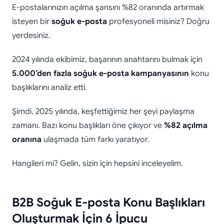
E-postalarınızın açılma şansını %82 oranında artırmak
isteyen bir
soğuk e-posta
profesyoneli misiniz? Doğru
yerdesiniz.
2024 yılında ekibimiz, başarının anahtarını bulmak için
5.000’den fazla soğuk e-posta kampanyasının
konu
başlıklarını analiz etti.
Şimdi, 2025 yılında, keşfettiğimiz her şeyi paylaşma
zamanı. Bazı konu başlıkları öne çıkıyor ve
%82 açılma
oranına
ulaşmada tüm farkı yaratıyor.
Hangileri mi? Gelin, sizin için hepsini inceleyelim.
B2B Soğuk E-posta Konu Başlıkları
Oluşturmak İçin 6 İpucu