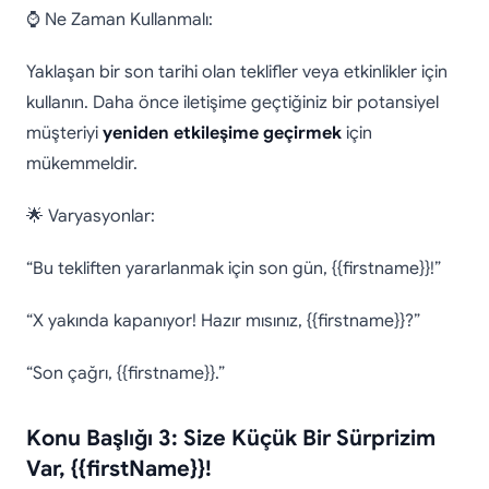
⌚ Ne Zaman Kullanmalı:
Yaklaşan bir son tarihi olan teklifler veya etkinlikler için
kullanın. Daha önce iletişime geçtiğiniz bir potansiyel
müşteriyi
yeniden etkileşime geçirmek
için
mükemmeldir.
🌟 Varyasyonlar:
“Bu tekliften yararlanmak için son gün, {{firstname}}!”
“X yakında kapanıyor! Hazır mısınız, {{firstname}}?”
“Son çağrı, {{firstname}}.”
Konu Başlığı 3: Size Küçük Bir Sürprizim
Var, {{firstName}}!