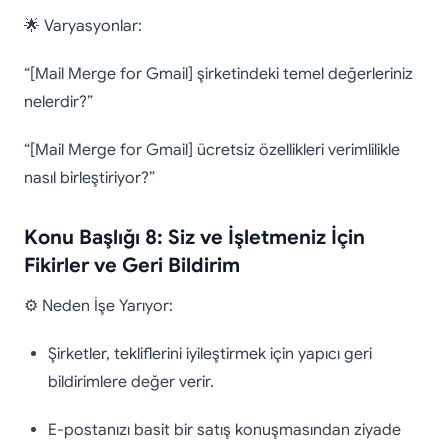
🌟 Varyasyonlar:
“[Mail Merge for Gmail] şirketindeki temel değerleriniz
nelerdir?”
“[Mail Merge for Gmail] ücretsiz özellikleri verimlilikle
nasıl birleştiriyor?”
Konu Başlığı 8: Siz ve İşletmeniz İçin
Fikirler ve Geri Bildirim
⚙️ Neden İşe Yarıyor:
Şirketler, tekliflerini iyileştirmek için yapıcı geri
bildirimlere değer verir.
E-postanızı basit bir satış konuşmasından ziyade