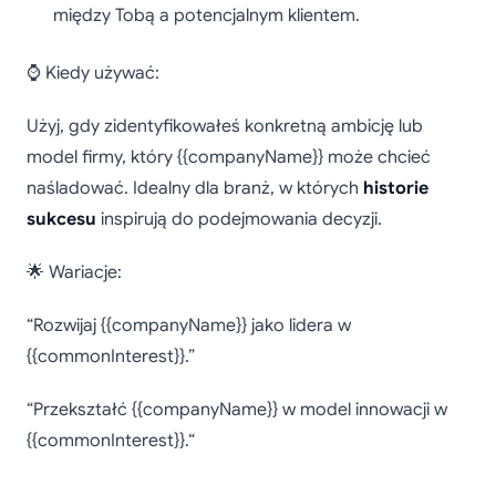
między Tobą a potencjalnym klientem.
⌚ Kiedy używać:
Użyj, gdy zidentyfikowałeś konkretną ambicję lub
model firmy, który {{companyName}} może chcieć
naśladować. Idealny dla branż, w których
historie
sukcesu
inspirują do podejmowania decyzji.
🌟 Wariacje:
“Rozwijaj {{companyName}} jako lidera w
{{commonInterest}}.”
“Przekształć {{companyName}} w model innowacji w
{{commonInterest}}.“