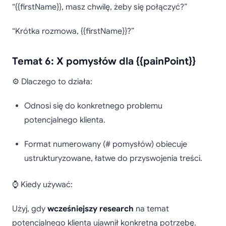
“{{firstName}}, masz chwilę, żeby się połączyć?”
“Krótka rozmowa, {{firstName}}?”
Temat 6: X pomysłów dla {{painPoint}}
⚙️ Dlaczego to działa:
Odnosi się do konkretnego problemu
potencjalnego klienta.
Format numerowany (# pomysłów) obiecuje
ustrukturyzowane, łatwe do przyswojenia treści.
⌚ Kiedy używać:
Użyj, gdy
wcześniejszy research
na temat
potencjalnego klienta ujawnił konkretną potrzebę.