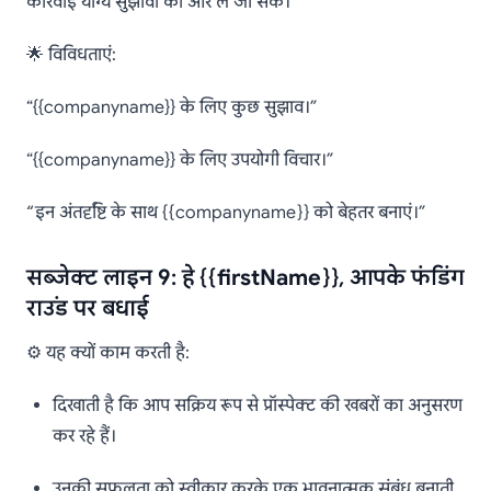
कार्रवाई योग्य सुझावों की ओर ले जा सके।
🌟 विविधताएं:
“{{companyname}} के लिए कुछ सुझाव।”
“{{companyname}} के लिए उपयोगी विचार।”
“इन अंतर्दृष्टि के साथ {{companyname}} को बेहतर बनाएं।”
सब्जेक्ट लाइन 9: हे {{firstName}}, आपके फंडिंग
राउंड पर बधाई
⚙️ यह क्यों काम करती है:
दिखाती है कि आप सक्रिय रूप से प्रॉस्पेक्ट की खबरों का अनुसरण
कर रहे हैं।
उनकी सफलता को स्वीकार करके एक भावनात्मक संबंध बनाती