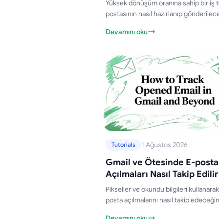
Yüksek dönüşüm oranına sahip bir iş te
postasının nasıl hazırlanıp gönderilec
öğrenin. Şablonlar, konu satırları ve tak
Devamını oku
akışları dahildir.
1 Ağustos 2026
Tutorials
Gmail ve Ötesinde E-posta
Açılmaları Nasıl Takip Edilir
Pikseller ve okundu bilgileri kullanarak
posta açılmalarını nasıl takip edeceğin
öğrenin. Gmail ve Mail Merge for Gmai
Devamını oku