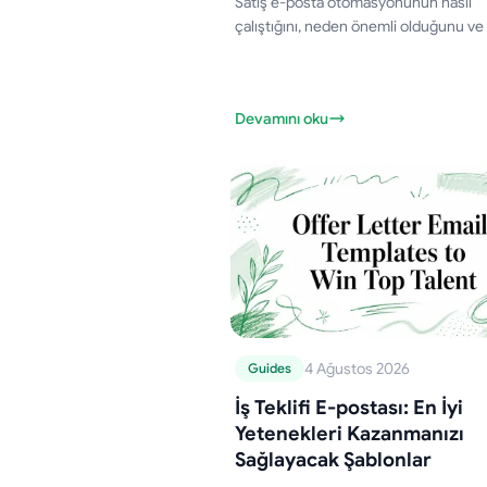
Satış e-posta otomasyonunun nasıl
çalıştığını, neden önemli olduğunu ve
yılında yanıtları ve satış hattını güçlen
izlenebilir, kişiselleştirilmiş kampanyal
nasıl kurulacağını öğrenin.
Devamını oku
4 Ağustos 2026
Guides
İş Teklifi E-postası: En İyi
Yetenekleri Kazanmanızı
Sağlayacak Şablonlar