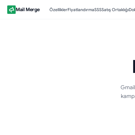
Mail Merge
Özellikler
Fiyatlandırma
SSS
Satış Ortaklığı
Do
Gmail 
kampa