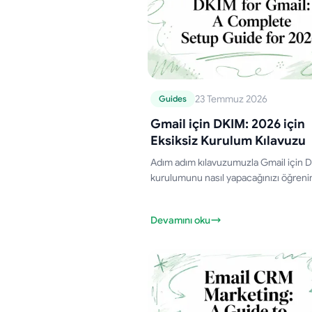
23 Temmuz 2026
Guides
Gmail için DKIM: 2026 için
Eksiksiz Kurulum Kılavuzu
Adım adım kılavuzumuzla Gmail için 
kurulumunu nasıl yapacağınızı öğrenin
posta teslim edilebilirliğini artırmak içi
anahtarlar oluşturun, DNS kayıtlarını e
Devamını oku
ve kurulumunuzu doğrulayın.