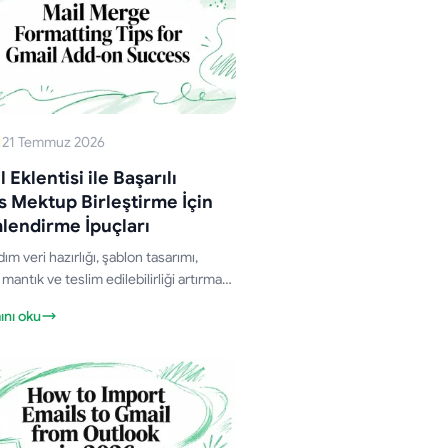
21 Temmuz 2026
 Eklentisi ile Başarılı
 Mektup Birleştirme İçin
lendirme İpuçları
ım veri hazırlığı, şablon tasarımı,
 mantık ve teslim edilebilirliği artırmak
run giderme yöntemleriyle Gmail'de
nı oku
mektup birleştirme
ndirmesinde ustalaşın.