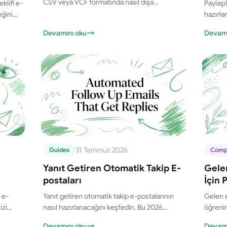
CSV veya VCF formatında nasıl dışa
klifi e-
Paylaşı
aktaracağınızı, yedekleyeceğinizi veya posta
eğini
hazırlam
birleştirme (mail merge) için nasıl
ip iş
mesajla
Devamını oku
Devamı
hazırlayacağınızı öğrenin. 2026 için basit
kişisel
adımlar ve ipuçları.
analiti
ölçekle
31 Temmuz 2026
Guides
Comp
Yanıt Getiren Otomatik Takip E-
Gelen
postaları
İçin 
 e-
Yanıt getiren otomatik takip e-postalarının
Gelen e
izi
nasıl hazırlanacağını keşfedin. Bu 2026
öğrenin
l için
rehberi; şablonlar, kişiselleştirme ve başarı
inceley
Devamını oku
Devamı