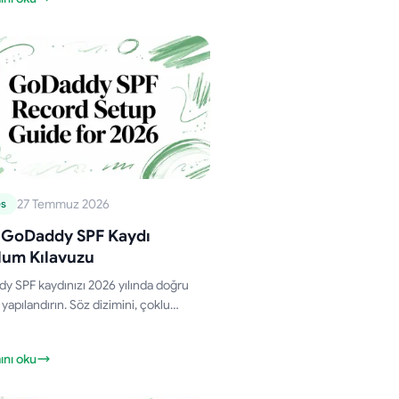
mlerin birincil gelen kutusuna düşme
 artırmak için kanıtlanmış sunucu
ını uygulayın.
27 Temmuz 2026
es
 GoDaddy SPF Kaydı
lum Kılavuzu
 SPF kaydınızı 2026 yılında doğru
 yapılandırın. Söz dizimini, çoklu
ci birleştirmeyi, 10 sorgu sınırını ve
en çalışan doğrulama adımlarını
nı oku
.