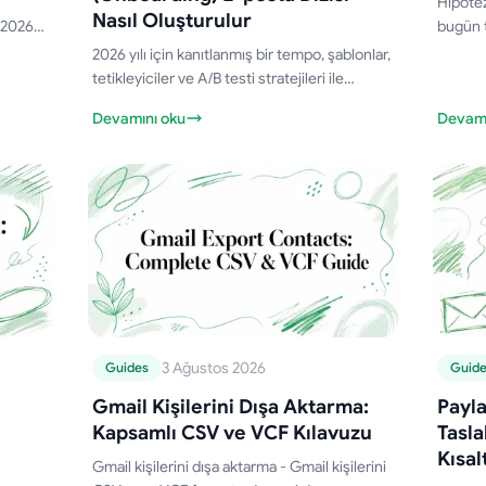
Hipotez
Nasıl Oluşturulur
 2026
bugün 
diren
şablonl
2026 yılı için kanıtlanmış bir tempo, şablonlar,
arın
ile e-p
tetikleyiciler ve A/B testi stratejileri ile
aktivasyonu artıran bir kullanıcıya alıştırma e-
Devamını oku
Devamı
posta dizisinin nasıl oluşturulacağını öğrenin.
3 Ağustos 2026
Guides
Guid
Gmail Kişilerini Dışa Aktarma:
Payla
Kapsamlı CSV ve VCF Kılavuzu
Tasla
Kısal
Gmail kişilerini dışa aktarma - Gmail kişilerini