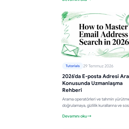
adım adım kurulum ve doğruluğu artı
yönelik ipuçları.
29 Temmuz 2026
Tutorials
2026'da E-posta Adresi Ar
Konusunda Uzmanlaşma
Rehberi
Arama operatörleri ve tahmin yürüt
doğrulamaya, gizlilik kurallarına ve sos
yardım hazırlığına kadar 2026 için prat
Devamını oku
posta adresi arama yöntemlerini öğre