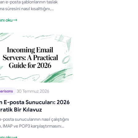
lan e-posta şablonlarının taslak
a süresini nasıl kısalttığını,
şmayı nasıl tutarlı tuttuğunu ve
nı oku
leştirme, yönetişim ve çalışan
klerle sosyal yardım çalışmalarını nasıl
ndirdiğini keşfedin.
30 Temmuz 2026
arisons
 E-posta Sunucuları: 2026
Pratik Bir Kılavuz
-posta sunucularının nasıl çalıştığını
, IMAP ve POP3 karşılaştırmasını
in ve Gmail üzerinden yaptığınız
nı oku