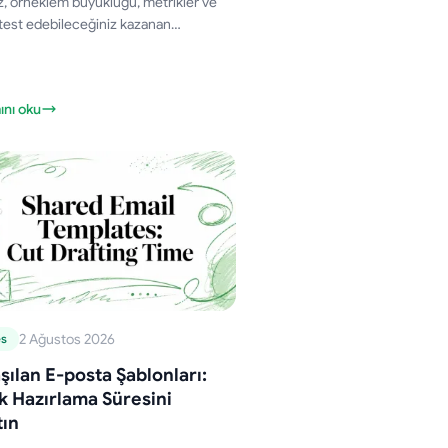
, örneklem büyüklüğü, metrikler ve
test edebileceğiniz kazanan
arı kapsayan pratik bir A/B oyun kitabı
osta konu satırı testinde uzmanlaşın.
nı oku
2 Ağustos 2026
es
şılan E-posta Şablonları:
k Hazırlama Süresini
tın