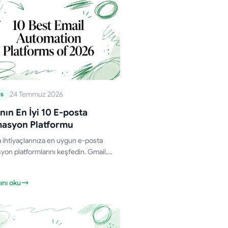
24 Temmuz 2026
es
nın En İyi 10 E-posta
asyon Platformu
 ihtiyaçlarınıza en uygun e-posta
on platformlarını keşfedin. Gmail,
 ve e-ticaret için 10 aracı özellik, fiyat
anım durumlarına göre
nı oku
tırıyoruz.