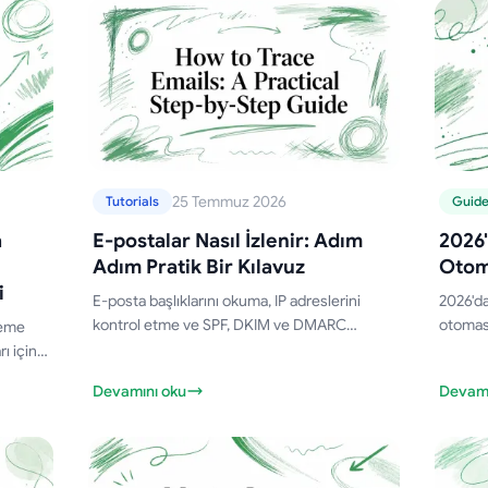
25 Temmuz 2026
Tutorials
Guid
a
E-postalar Nasıl İzlenir: Adım
2026'
Adım Pratik Bir Kılavuz
Otom
i
E-posta başlıklarını okuma, IP adreslerini
2026'da
kontrol etme ve SPF, DKIM ve DMARC
otomasy
leme
doğrulama yöntemlerini kullanarak e-
KOBİ'ler
ı için
postaları nasıl izleyeceğinizi öğrenin. Gmail
ve kull
e-
Devamını oku
Devamı
ve Outlook örnekleri dahildir.
karşılaş
eri