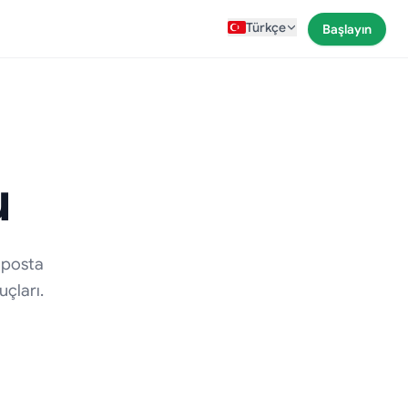
Türkçe
Başlayın
u
-posta
çları.