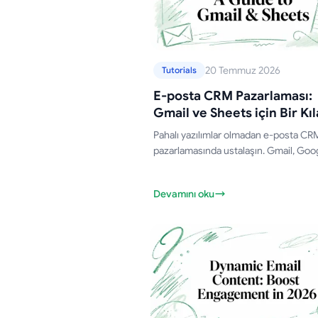
20 Temmuz 2026
Tutorials
E-posta CRM Pazarlaması:
Gmail ve Sheets için Bir Kı
Pahalı yazılımlar olmadan e-posta CR
pazarlamasında ustalaşın. Gmail, Goo
Sheets ve Mail Merge for Gmail kulla
güçlü bir iş akışı oluşturmayı öğrenin.
Devamını oku