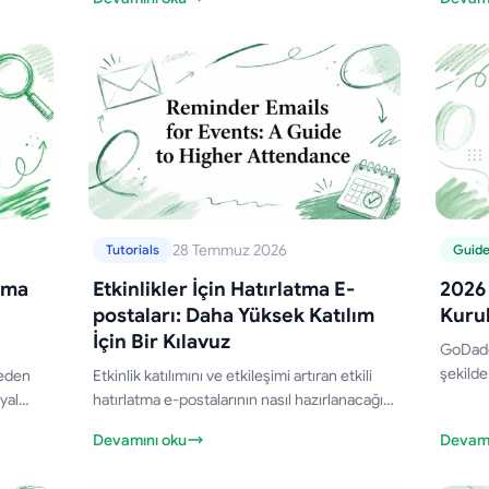
rmaya
için zamanlama konularını kapsamaktadır.
gönderi
oranını
ayarlar
28 Temmuz 2026
Tutorials
Guid
ama
Etkinlikler İçin Hatırlatma E-
2026
postaları: Daha Yüksek Katılım
Kuru
İçin Bir Kılavuz
GoDaddy
şekilde
meden
Etkinlik katılımını ve etkileşimi artıran etkili
gönderi
yal
hatırlatma e-postalarının nasıl hazırlanacağını
gerçekt
ik e-
keşfedin. İçeride pratik ipuçları sizi bekliyor.
Devamını oku
Devamı
öğrenin
nin.