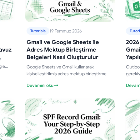
19 Temmuz 2026
Tutorials
Tutori
Gmail ve Google Sheets ile
2026 
lavuz
Adres Mektup Birleştirme
Gmail
Belgeleri Nasıl Oluşturulur
Yapıl
M
gle
Google Sheets ve Gmail kullanarak
Outlook
narak
kişiselleştirilmiş adres mektup birleştirme
gereki
belgelerinin nasıl oluşturulacağını ve
masaüst
Devamını oku
Devamı
gönderileceğini öğrenin. Bu kapsamlı rehber;
koruyar
kurulum, takip ve en iyi uygulamaları ele
gösteri
almaktadır.