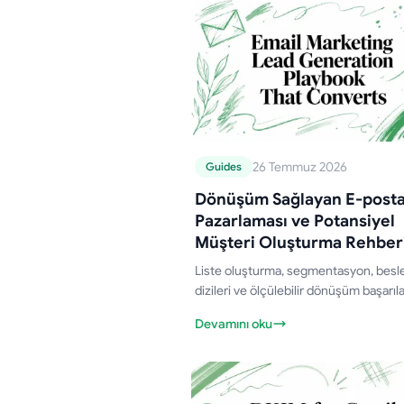
26 Temmuz 2026
Guides
Dönüşüm Sağlayan E-post
Pazarlaması ve Potansiyel
Müşteri Oluşturma Rehber
Liste oluşturma, segmentasyon, bes
dizileri ve ölçülebilir dönüşüm başarılar
kanıtlanmış taktikleri içeren pratik bir 
Devamını oku
posta pazarlaması ve potansiyel müşt
oluşturma rehberi.