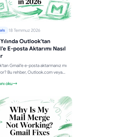
18 Temmuz 2026
als
Yılında Outlook'tan
'e E-posta Aktarımı Nasıl
ır
'tan Gmail'e e-posta aktarmanız mı
yor? Bu rehber, Outlook.com veya
ü PST dosyalarından klasör yapısını
nı oku
ak nasıl geçiş yapacağınızı adım adım
yor.