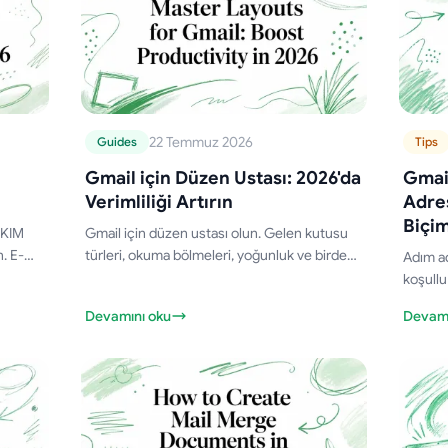
22 Temmuz 2026
Guides
Tips
Gmail için Düzen Ustası: 2026'da
Gmail
Verimliliği Artırın
Adres
Biçim
DKIM
Gmail için düzen ustası olun. Gelen kutusu
. E-
türleri, okuma bölmeleri, yoğunluk ve birden
Adım ad
n
fazla gelen kutusu hakkında adım adım
koşullu
kleyin
rehber alın. Satış, İK, eğitimciler ve posta için
için so
Devamını oku
Devamı
görünümleri özelleştirin.
adres 
biçimle