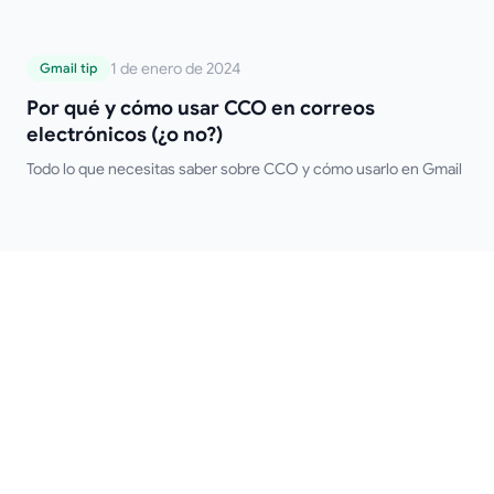
escritorio y móvil, firmas múltiples, formato HTML y consejos de
solución de problemas. ¡Olvídate de escribir tu firma
manualmente!
Por qué y cómo usar CCO en correos
1 de enero de 2024
Gmail tip
electrónicos (¿o no?)
Por qué y cómo usar CCO en correos
electrónicos (¿o no?)
Todo lo que necesitas saber sobre CCO y cómo usarlo en Gmail