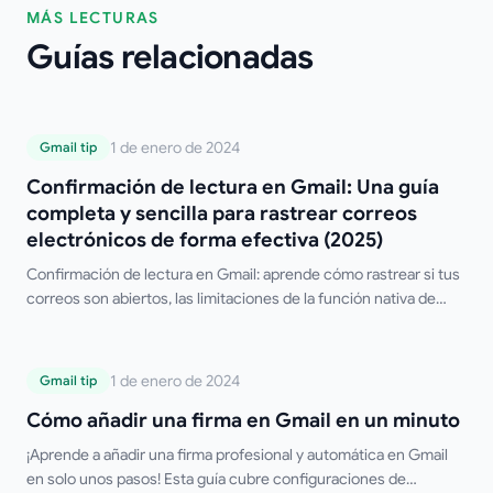
MÁS LECTURAS
Guías relacionadas
Confirmación de lectura en Gmail: Una
1 de enero de 2024
Gmail tip
guía completa y sencilla para rastrear
Confirmación de lectura en Gmail: Una guía
correos electrónicos de forma efectiva
completa y sencilla para rastrear correos
(2025)
electrónicos de forma efectiva (2025)
Confirmación de lectura en Gmail: aprende cómo rastrear si tus
correos son abiertos, las limitaciones de la función nativa de
Gmail y las mejores herramientas gratuitas de terceros.
Cómo añadir una firma en Gmail en un
1 de enero de 2024
Gmail tip
minuto
Cómo añadir una firma en Gmail en un minuto
¡Aprende a añadir una firma profesional y automática en Gmail
en solo unos pasos! Esta guía cubre configuraciones de