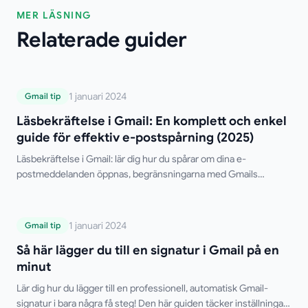
MER LÄSNING
Relaterade guider
Läsbekräftelse i Gmail: En komplett och
1 januari 2024
Gmail tip
enkel guide för effektiv e-postspårning
Läsbekräftelse i Gmail: En komplett och enkel
(2025)
guide för effektiv e-postspårning (2025)
Läsbekräftelse i Gmail: lär dig hur du spårar om dina e-
postmeddelanden öppnas, begränsningarna med Gmails
inbyggda funktion och de bästa kostnadsfria verktygen från
tredje part.
Så här lägger du till en signatur i Gmail på
1 januari 2024
Gmail tip
en minut
Så här lägger du till en signatur i Gmail på en
minut
Lär dig hur du lägger till en professionell, automatisk Gmail-
signatur i bara några få steg! Den här guiden täcker inställningar