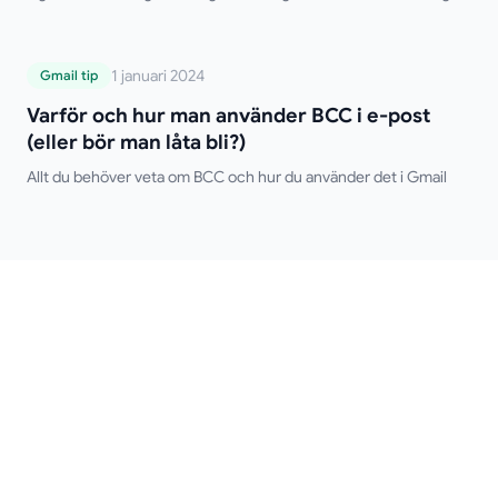
för dator och mobil, flera signaturer, HTML-formatering och
felsökningstips. Säg adjö till att skriva din signatur manuellt!
Varför och hur man använder BCC i e-
1 januari 2024
Gmail tip
post (eller bör man låta bli?)
Varför och hur man använder BCC i e-post
(eller bör man låta bli?)
Allt du behöver veta om BCC och hur du använder det i Gmail