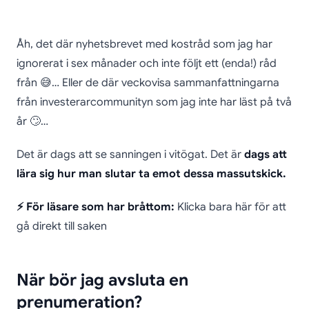
Hur du avslutar
Åh, det där nyhetsbrevet med kostråd som jag har
prenumerationer på e-
ignorerat i sex månader och inte följt ett (enda!) råd
från 😅… Eller de där veckovisa sammanfattningarna
post i Gmail
från investerarcommunityn som jag inte har läst på två
år 🙄…
Det är dags att se sanningen i vitögat. Det är
dags att
lära sig hur man slutar ta emot dessa massutskick.
⚡ För läsare som har bråttom:
Klicka bara här för att
gå direkt till saken
När bör jag avsluta en
prenumeration?