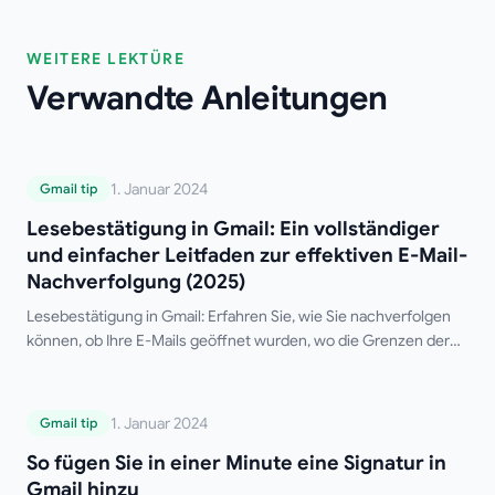
WEITERE LEKTÜRE
Verwandte Anleitungen
Lesebestätigung in Gmail: Ein
1. Januar 2024
Gmail tip
vollständiger und einfacher Leitfaden zur
Lesebestätigung in Gmail: Ein vollständiger
effektiven E-Mail-Nachverfolgung (2025)
und einfacher Leitfaden zur effektiven E-Mail-
Nachverfolgung (2025)
Lesebestätigung in Gmail: Erfahren Sie, wie Sie nachverfolgen
können, ob Ihre E-Mails geöffnet wurden, wo die Grenzen der
nativen Gmail-Funktion liegen und welches die besten
kostenlosen Drittanbieter-Tools sind.
So fügen Sie in einer Minute eine Signatur
1. Januar 2024
Gmail tip
in Gmail hinzu
So fügen Sie in einer Minute eine Signatur in
Gmail hinzu