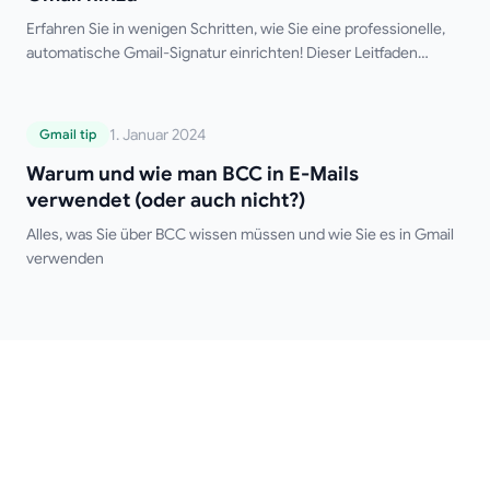
Erfahren Sie in wenigen Schritten, wie Sie eine professionelle,
automatische Gmail-Signatur einrichten! Dieser Leitfaden
behandelt Desktop- und Mobil-Setups, mehrere Signaturen,
HTML-Formatierung und Tipps zur Fehlerbehebung.
Verabschieden Sie sich vom manuellen Tippen Ihrer Signatur!
Warum und wie man BCC in E-Mails
1. Januar 2024
Gmail tip
verwendet (oder auch nicht?)
Warum und wie man BCC in E-Mails
verwendet (oder auch nicht?)
Alles, was Sie über BCC wissen müssen und wie Sie es in Gmail
verwenden