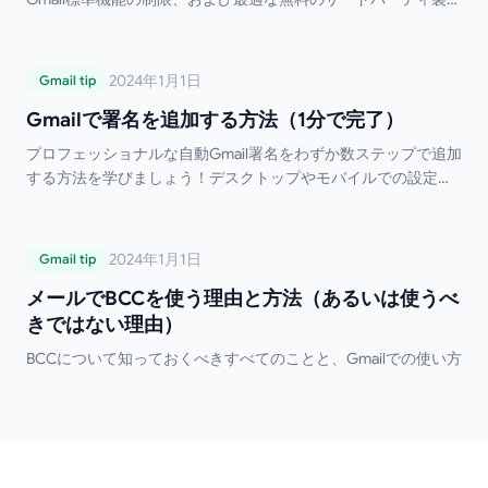
ールについて解説します。
Gmailで署名を追加する方法（1分で完了）
2024年1月1日
Gmail tip
Gmailで署名を追加する方法（1分で完了）
プロフェッショナルな自動Gmail署名をわずか数ステップで追加
する方法を学びましょう！デスクトップやモバイルでの設定、
複数の署名の使い分け、HTML形式、トラブルシューティングま
で網羅しています。手動で署名を入力するのはもう終わりにし
ましょう！
メールでBCCを使う理由と方法（あるいは
2024年1月1日
Gmail tip
使うべきではない理由）
メールでBCCを使う理由と方法（あるいは使うべ
きではない理由）
BCCについて知っておくべきすべてのことと、Gmailでの使い方