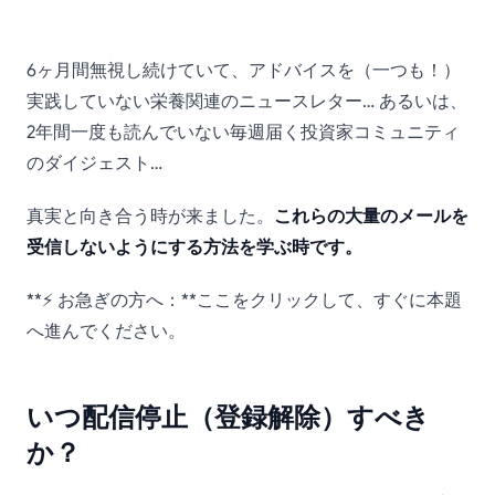
Gmailでメールの配信停
6ヶ月間無視し続けていて、アドバイスを（一つも！）
止（登録解除）をする方
実践していない栄養関連のニュースレター… あるいは、
2年間一度も読んでいない毎週届く投資家コミュニティ
法
のダイジェスト…
真実と向き合う時が来ました。
これらの大量のメールを
受信しないようにする方法を学ぶ時です。
**⚡ お急ぎの方へ：**ここをクリックして、すぐに本題
へ進んでください。
いつ配信停止（登録解除）すべき
か？