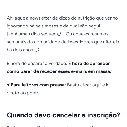
Como cancelar a
Ah, aquela newsletter de dicas de nutrição que venho
inscrição de e-mails no
ignorando há seis meses e da qual não segui
(nenhuma!) dica sequer 😅… Ou aqueles resumos
Gmail
semanais da comunidade de investidores que não leio
há dois anos 🙄…
É hora de encarar a verdade. É
hora de aprender
como parar de receber esses e-mails em massa.
⚡ Para leitores com pressa:
Basta clicar aqui e ir
direto ao ponto
Quando devo cancelar a inscrição?