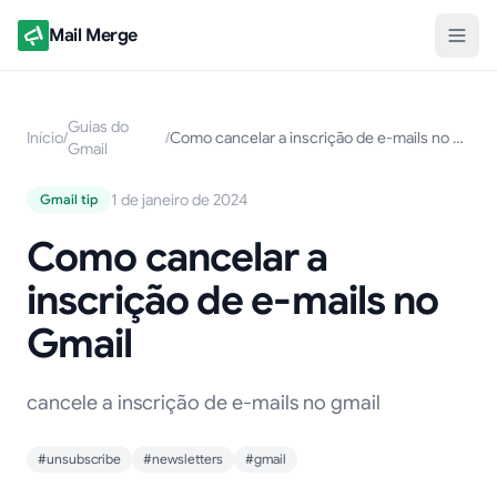
Mail Merge
Guias do
Início
/
/
Como cancelar a inscrição de e-mails no Gmail
Gmail
1 de janeiro de 2024
Gmail tip
Como cancelar a
inscrição de e-mails no
Gmail
cancele a inscrição de e-mails no gmail
#unsubscribe
#newsletters
#gmail