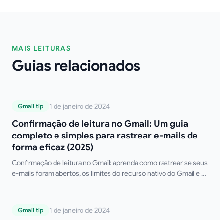
MAIS LEITURAS
Guias relacionados
Confirmação de leitura no Gmail: Um guia
1 de janeiro de 2024
Gmail tip
completo e simples para rastrear e-mails
Confirmação de leitura no Gmail: Um guia
de forma eficaz (2025)
completo e simples para rastrear e-mails de
forma eficaz (2025)
Confirmação de leitura no Gmail: aprenda como rastrear se seus
e-mails foram abertos, os limites do recurso nativo do Gmail e as
melhores ferramentas gratuitas de terceiros.
Como adicionar uma assinatura no Gmail
1 de janeiro de 2024
Gmail tip