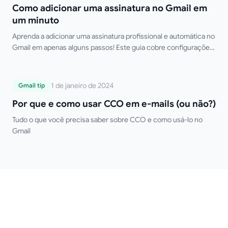
em um minuto
Como adicionar uma assinatura no Gmail em
um minuto
Aprenda a adicionar uma assinatura profissional e automática no
Gmail em apenas alguns passos! Este guia cobre configurações
para desktop e dispositivos móveis, múltiplas assinaturas,
formatação HTML e dicas de solução de problemas. Diga adeus
à digitação manual da sua assinatura!
Por que e como usar CCO em e-mails (ou
1 de janeiro de 2024
Gmail tip
não?)
Por que e como usar CCO em e-mails (ou não?)
Tudo o que você precisa saber sobre CCO e como usá-lo no
Gmail