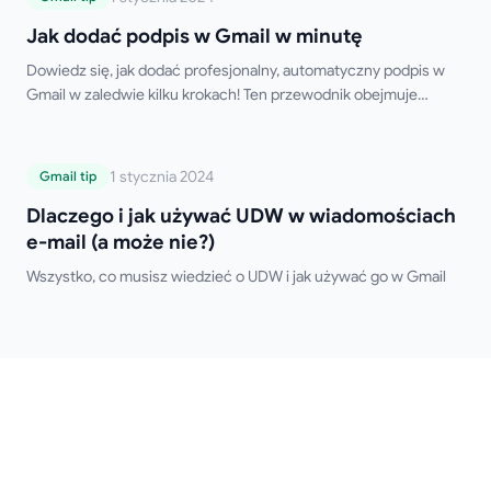
Jak dodać podpis w Gmail w minutę
Dowiedz się, jak dodać profesjonalny, automatyczny podpis w
Gmail w zaledwie kilku krokach! Ten przewodnik obejmuje
konfigurację na komputerze i urządzeniach mobilnych, obsługę
wielu podpisów, formatowanie HTML oraz wskazówki dotyczące
rozwiązywania problemów. Pożegnaj ręczne wpisywanie
Dlaczego i jak używać UDW w
1 stycznia 2024
Gmail tip
podpisu!
wiadomościach e-mail (a może nie?)
Dlaczego i jak używać UDW w wiadomościach
e-mail (a może nie?)
Wszystko, co musisz wiedzieć o UDW i jak używać go w Gmail