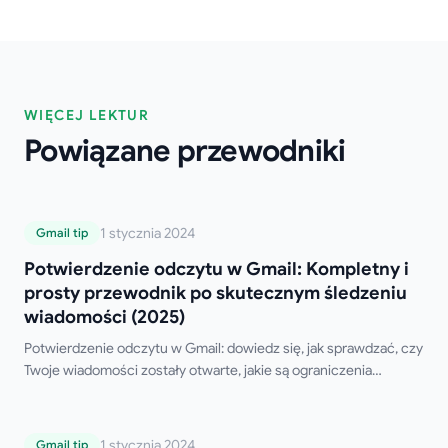
WIĘCEJ LEKTUR
Powiązane przewodniki
Potwierdzenie odczytu w Gmail:
1 stycznia 2024
Gmail tip
Kompletny i prosty przewodnik po
Potwierdzenie odczytu w Gmail: Kompletny i
skutecznym śledzeniu wiadomości (2025)
prosty przewodnik po skutecznym śledzeniu
wiadomości (2025)
Potwierdzenie odczytu w Gmail: dowiedz się, jak sprawdzać, czy
Twoje wiadomości zostały otwarte, jakie są ograniczenia
natywnej funkcji Gmaila oraz jakie są najlepsze darmowe
narzędzia zewnętrzne.
Jak dodać podpis w Gmail w minutę
1 stycznia 2024
Gmail tip