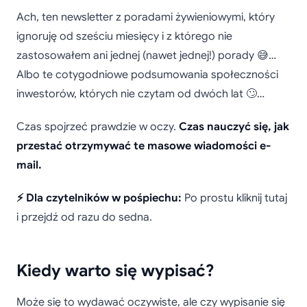
Jak wypisać się z
Ach, ten newsletter z poradami żywieniowymi, który
newsletterów w Gmail
ignoruję od sześciu miesięcy i z którego nie
zastosowałem ani jednej (nawet jednej!) porady 😅…
Albo te cotygodniowe podsumowania społeczności
inwestorów, których nie czytam od dwóch lat 🙄…
Czas spojrzeć prawdzie w oczy.
Czas nauczyć się, jak
przestać otrzymywać te masowe wiadomości e-
mail.
⚡ Dla czytelników w pośpiechu:
Po prostu kliknij tutaj
i przejdź od razu do sedna.
Kiedy warto się wypisać?
Może się to wydawać oczywiste, ale czy wypisanie się