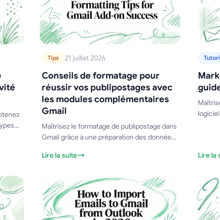
21 juillet 2026
Tips
Tutori
e
Conseils de formatage pour
Mark
vité
réussir vos publipostages avec
guide
les modules complémentaires
Maîtris
Gmail
logicie
Obtenez
travail
types
Maîtrisez le formatage de publipostage dans
Sheets 
ecture,
Gmail grâce à une préparation des données
étape par étape, une mise en forme de
Lire la suite
Lire la 
ventes,
modèles, une logique conditionnelle et un
dépannage pour améliorer la délivrabilité.