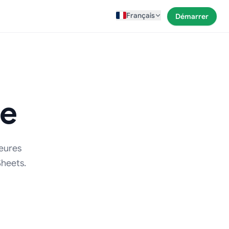
Français
Démarrer
ge
leures
heets.