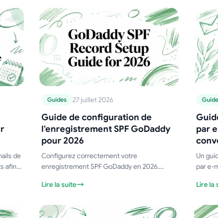
Gmail arrivent plus souvent dans la boîte de
confide
réception principale.
prospe
27 juillet 2026
Guides
Guid
Guide de configuration de
Guid
r
l'enregistrement SPF GoDaddy
par e
pour 2026
conve
ails de
Configurez correctement votre
Un guid
s afin
enregistrement SPF GoDaddy en 2026.
par e-m
ement.
Apprenez la syntaxe, la fusion de plusieurs
éprouvé
Lire la suite
Lire la 
expéditeurs, la limite de 10 recherches et
segmen
les étapes de vérification qui fonctionnent
et des 
vraiment.