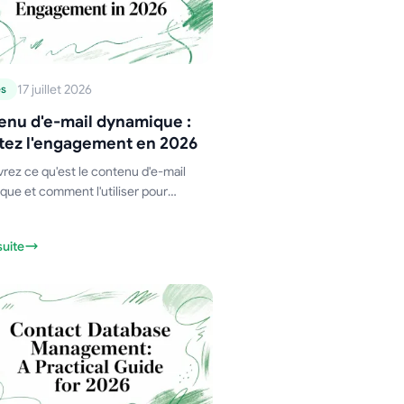
17 juillet 2026
es
enu d'e-mail dynamique :
tez l'engagement en 2026
ez ce qu'est le contenu d'e-mail
ue et comment l'utiliser pour
r l'engagement. Notre guide 2026
les techniques, les meilleures
suite
es et Mail Merge for Gmail.