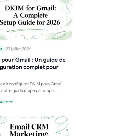
23 juillet 2026
es
pour Gmail : Un guide de
iguration complet pour
ez à configurer DKIM pour Gmail
 notre guide étape par étape.
z des clés, ajoutez des
suite
trements DNS et vérifiez votre
ration pour améliorer la délivrabilité
e-mails.