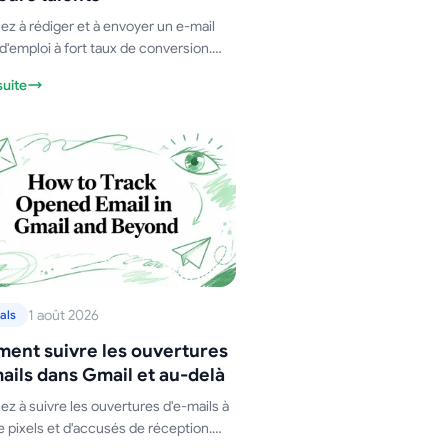
z à rédiger et à envoyer un e-mail
 d'emploi à fort taux de conversion.
des modèles, des objets d'e-mail et
suite
x de suivi.
1 août 2026
als
ent suivre les ouvertures
ails dans Gmail et au-delà
z à suivre les ouvertures d'e-mails à
de pixels et d'accusés de réception.