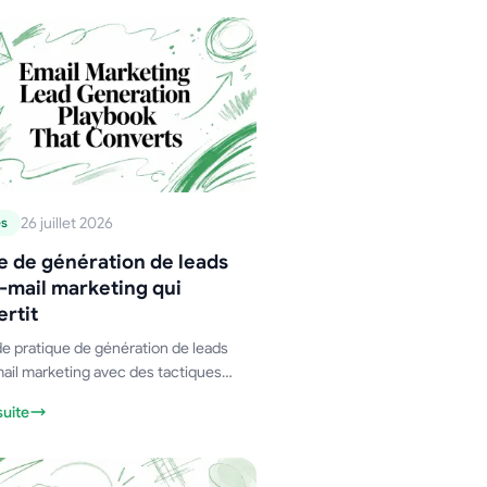
ntialité et à la préparation de la
ction.
26 juillet 2026
es
e de génération de leads
-mail marketing qui
rtit
e pratique de génération de leads
ail marketing avec des tactiques
es pour la constitution de listes, la
suite
tation, les séquences de nurturing
résultats de conversion mesurables.