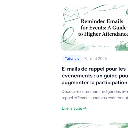
28 juillet 2026
Tutorials
E-mails de rappel pour les
événements : un guide pou
augmenter la participation
Découvrez comment rédiger des e-m
rappel efficaces pour vos événement
de booster la participation et l'engag
Lire la suite
Conseils pratiques inclus.