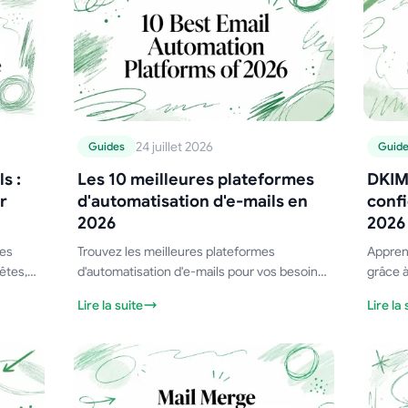
24 juillet 2026
Guides
Guid
s :
Les 10 meilleures plateformes
DKIM 
r
d'automatisation d'e-mails en
conf
2026
2026
des
Trouvez les meilleures plateformes
Appren
êtes,
d'automatisation d'e-mails pour vos besoins
grâce à
, DKIM
en 2026. Nous comparons 10 outils pour
Génére
Lire la suite
Lire la 
 Gmail
Gmail, les PME et le commerce électronique
enregis
en fonction de leurs fonctionnalités, de leur
configu
prix et de leurs cas d'utilisation.
de vos 