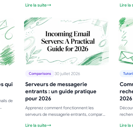
rer
assurent la cohérence des messages et
Configu
Lire la suite
Lire la 
 et
permettent de passer à l'échelle grâce à une
Mail Me
personnalisation, une gouvernance et des
amélior
analyses efficaces.
30 juillet 2026
Comparisons
Tutori
s qui
Serveurs de messagerie
Comm
entrants : un guide pratique
rech
pour 2026
2026
ails de
Apprenez comment fonctionnent les
Découv
serveurs de messagerie entrants, comparez
recher
ing
IMAP et POP3, et appliquez des paramètres
opérat
Lire la suite
Lire la 
serveur éprouvés pour que vos campagnes
modèles