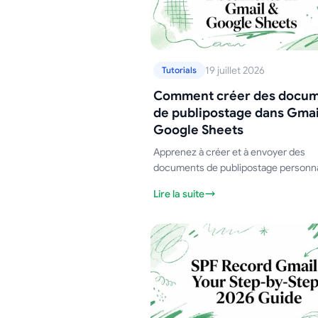
19 juillet 2026
Tutorials
Comment créer des docu
de publipostage dans Gmai
Google Sheets
Apprenez à créer et à envoyer des
documents de publipostage personna
en utilisant Google Sheets et Gmail. 
Lire la suite
guide complet couvre la configuration
suivi et les meilleures pratiques.