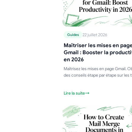
22 juillet 2026
Guides
Maîtriser les mises en pag
Gmail : Booster la producti
en 2026
Maîtrisez les mises en page Gmail. 
des conseils étape par étape sur les 
de boîte de réception, les volets de l
la densité et les boîtes de réception
Lire la suite
multiples. Adaptez les vues pour les 
les RH, les enseignants et les e-mails.