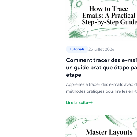
25 juillet 2026
Tutorials
Comment tracer des e-mail
un guide pratique étape pa
étape
Apprenez à tracer des e-mails avec 
méthodes pratiques pour lire les en-t
vérifier les adresses IP et valider SPF
Lire la suite
et DMARC. Inclut des exemples pour
et Outlook.