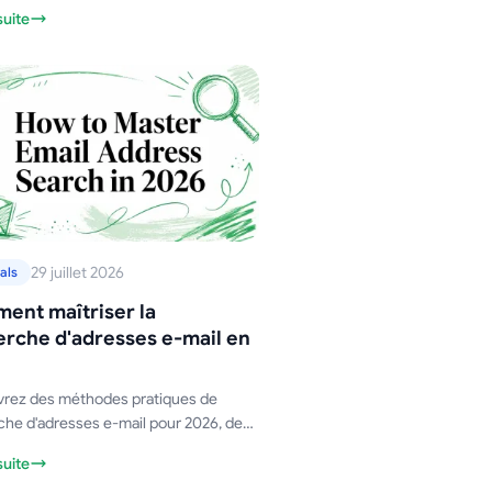
ration étape par étape pour Gmail,
suite
rge for Gmail, et conseils pour
er la précision.
29 juillet 2026
als
ent maîtriser la
erche d'adresses e-mail en
rez des méthodes pratiques de
che d'adresses e-mail pour 2026, des
eurs de recherche et devinettes de
suite
 à la vérification, aux règles de