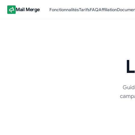
Mail Merge
Fonctionnalités
Tarifs
FAQ
Affiliation
Documen
L
Guide
campa