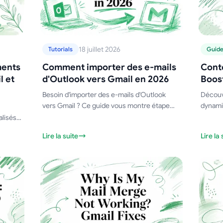
18 juillet 2026
Tutorials
Guid
ments
Comment importer des e-mails
Cont
l et
d'Outlook vers Gmail en 2026
Boos
Besoin d'importer des e-mails d'Outlook
Découvr
vers Gmail ? Ce guide vous montre étape
dynamiq
par étape comment migrer depuis
booste
lisés
Outlook.com ou des fichiers PST de bureau,
couvre 
Ce
Lire la suite
Lire la 
tout en préservant vos dossiers.
pratiqu
, le