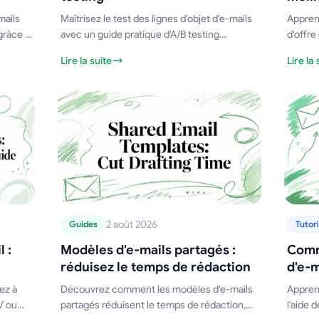
mails
Maîtrisez le test des lignes d'objet d'e-mails
Apprene
grâce à
avec un guide pratique d'A/B testing
d'offre
couvrant les hypothèses, la taille des
Inclut 
Lire la suite
Lire la 
st A/B
échantillons, les indicateurs et des modèles
des flu
gagnants à tester dès aujourd'hui.
2 août 2026
Guides
Tutori
 :
Modèles d'e-mails partagés :
Comm
réduisez le temps de rédaction
d'e-m
ez à
Découvrez comment les modèles d'e-mails
Apprene
V ou
partagés réduisent le temps de rédaction,
l'aide 