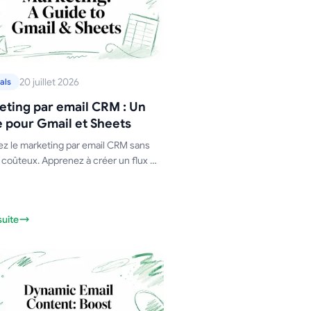
20 juillet 2026
als
eting par email CRM : Un
 pour Gmail et Sheets
ez le marketing par email CRM sans
l coûteux. Apprenez à créer un flux de
 puissant en utilisant Gmail, Google
et Mail Merge for Gmail.
suite