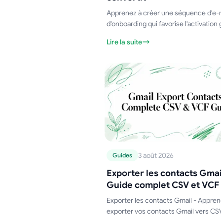
Apprenez à créer une séquence d'e-
d'onboarding qui favorise l'activation 
une cadence, des modèles, des
Lire la suite
déclencheurs et des stratégies de te
éprouvés pour 2026.
3 août 2026
Guides
Exporter les contacts Gmail
Guide complet CSV et VCF
Exporter les contacts Gmail - Appren
exporter vos contacts Gmail vers CS