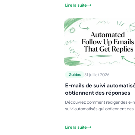
VCF, à les sauvegarder ou à les prépa
Lire la suite
pour un publipostage. Étapes simples
conseils pour 2026
31 juillet 2026
Guides
E-mails de suivi automatisé
obtiennent des réponses
Découvrez comment rédiger des e-m
suivi automatisés qui obtiennent des
réponses. Ce guide 2026 couvre les
modèles, la personnalisation et le tim
Lire la suite
pour réussir.