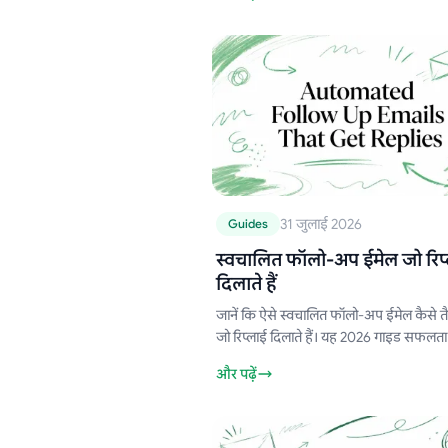
सरल चरण और सुझाव।
31 जुलाई 2026
Guides
स्वचालित फॉलो-अप ईमेल जो रिप
दिलाते हैं
जानें कि ऐसे स्वचालित फॉलो-अप ईमेल कैसे तैय
जो रिप्लाई दिलाते हैं। यह 2026 गाइड सफलता
टेम्प्लेट, पर्सनलाइजेशन और टाइमिंग को कवर 
और पढ़ें