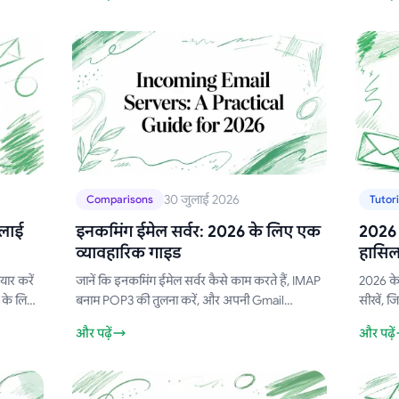
आउटरीच को स्केल करते हैं।
टिप्स।
30 जुलाई 2026
Comparisons
Tutori
्लाई
इनकमिंग ईमेल सर्वर: 2026 के लिए एक
2026 म
व्यावहारिक गाइड
हासिल 
ार करें
जानें कि इनकमिंग ईमेल सर्वर कैसे काम करते हैं, IMAP
2026 के
 के लिए
बनाम POP3 की तुलना करें, और अपनी Gmail
सीखें, ज
करती है।
आउटरीच को प्राइमरी इनबॉक्स में अधिक पहुँचाने के
से लेकर
और पढ़ें
और पढ़ें
लिए प्रमाणित सर्वर सेटिंग्स लागू करें।
तैयारी त