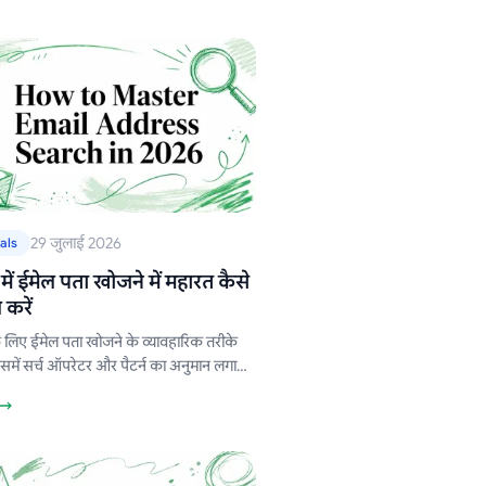
29 जुलाई 2026
als
ें ईमेल पता खोजने में महारत कैसे
करें
 लिए ईमेल पता खोजने के व्यावहारिक तरीके
िसमें सर्च ऑपरेटर और पैटर्न का अनुमान लगाने
 सत्यापन, गोपनीयता नियम और आउटरीच की
क शामिल है।