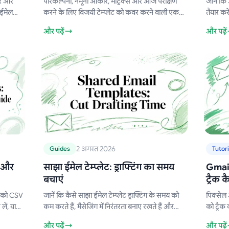
िगर और
परिकल्पना, नमूना आकार, मेट्रिक्स और आज परीक्षण
जानें कि
 ईमेल
करने के लिए विजयी टेम्प्लेट को कवर करने वाली एक
तैयार करे
ation)
व्यावहारिक A/B प्लेबुक के साथ ईमेल विषय पंक्ति
ट्रैकिंग व
और पढ़ें
और पढ़ें
परीक्षण में महारत हासिल करें।
2 अगस्त 2026
Guides
Tutori
V और
साझा ईमेल टेम्प्लेट: ड्राफ्टिंग का समय
Gmai
बचाएं
ट्रैक क
ों को CSV
जानें कि कैसे साझा ईमेल टेम्प्लेट ड्राफ्टिंग के समय को
पिक्सेल
लें, या
कम करते हैं, मैसेजिंग में निरंतरता बनाए रखते हैं और
को ट्रै
े लिए
वैयक्तिकरण, गवर्नेंस और प्रभावी एनालिटिक्स के साथ
Gmail क
और पढ़ें
और पढ़ें