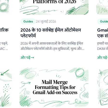
24 जुलाई 2026
Guides
Guid
हारिक
2026 के 10 सर्वश्रेष्ठ ईमेल ऑटोमेशन
Gmail
प्लेटफॉर्म
एक सं
 पढ़ने,
2026 में अपनी आवश्यकताओं के लिए सर्वश्रेष्ठ ईमेल
हमारी च
ARC को
ऑटोमेशन प्लेटफॉर्म खोजें। हम सुविधाओं, मूल्य और
DKIM से
 इसमें
उपयोग के मामलों के आधार पर Gmail, SMBs और ई-
बेहतर बन
और पढ़ें
और पढ़ें
ं।
कॉमर्स के लिए 10 टूल्स की तुलना करते हैं।
रिकॉर्ड 