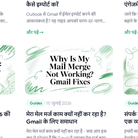
कैसे इम्पोर्ट करें
एंगेजम
के
Outlook से Gmail में ईमेल इम्पोर्ट करने की
जानें कि
 का
आवश्यकता है? यह गाइड आपको चरण-दर-चरण
बढ़ाने क
और
बताएगी कि फोल्डर को सुरक्षित रखते हुए
गाइड में
और पढ़ें
और पढ़ें
Outlook.com या डेस्कटॉप PST फाइलों से माइग्रेट
for Gmai
कैसे करें।
15 जुलाई 2026
Guides
Guid
6 की
मेरा मेल मर्ज काम क्यों नहीं कर रहा है?
संपर्क
Gmail के लिए समाधान
एक व्य
मेरा मेल मर्ज काम क्यों नहीं कर रहा है - क्या आप इस
हमारी व्य