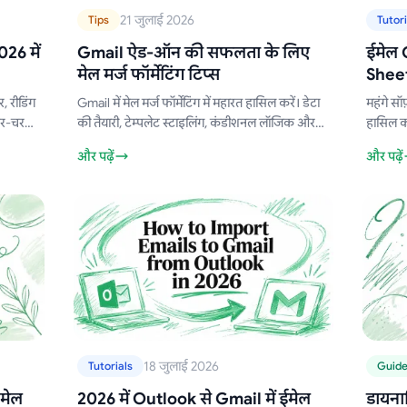
21 जुलाई 2026
Tips
Tutori
26 में
Gmail ऐड-ऑन की सफलता के लिए
ईमेल 
मेल मर्ज फॉर्मेटिंग टिप्स
Sheet
 रीडिंग
Gmail में मेल मर्ज फॉर्मेटिंग में महारत हासिल करें। डेटा
महंगे सॉ
-दर-चरण
की तैयारी, टेम्पलेट स्टाइलिंग, कंडीशनल लॉजिक और
हासिल क
र मेल के
ट्रबलशूटिंग के जरिए अपनी ईमेल डिलीवरी क्षमता को
Merge f
और पढ़ें
और पढ़ें
बढ़ाएं।
वर्कफ़्लो
18 जुलाई 2026
Tutorials
Guid
मेल
2026 में Outlook से Gmail में ईमेल
डायनाम