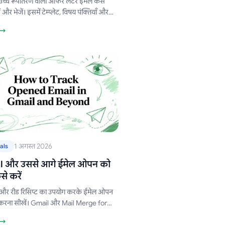
 उच्च रूपांतरण वाला ऑफर लेटर ईमेल कैसे
ं और भेजें। इसमें टेम्प्लेट, विषय पंक्तियाँ और
र्कफ़्लो शामिल हैं।
1 अगस्त 2026
als
l और उससे आगे ईमेल ओपन को
ैसे करें
 और रीड रिसिप्ट का उपयोग करके ईमेल ओपन
क करना सीखें। Gmail और Mail Merge for
े लिए सेटअप गाइड, और सटीकता सुधारने के