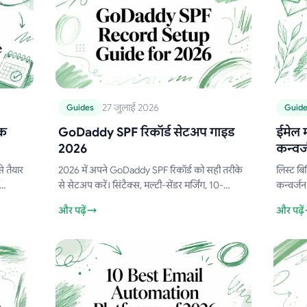
27 जुलाई 2026
Guides
Guid
िक
GoDaddy SPF रिकॉर्ड सेटअप गाइड
ईमेल म
2026
कन्वर्
े तैयार
2026 में अपने GoDaddy SPF रिकॉर्ड को सही तरीके
लिस्ट बिल
से सेटअप करें। सिंटैक्स, मल्टी-सेंडर मर्जिंग, 10-
कन्वर्जन
लुकअप सीमा और वास्तव में काम करने वाले
व्यावहार
और पढ़ें
और पढ़ें
वेरिफिकेशन चरणों के बारे में जानें।