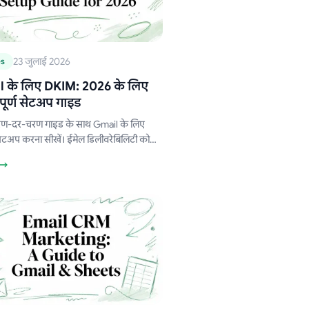
23 जुलाई 2026
es
 के लिए DKIM: 2026 के लिए
पूर्ण सेटअप गाइड
रण-दर-चरण गाइड के साथ Gmail के लिए
टअप करना सीखें। ईमेल डिलीवरेबिलिटी को
ाने के लिए कुंजियाँ (keys) जनरेट करें, DNS
जोड़ें और अपने सेटअप को सत्यापित करें।