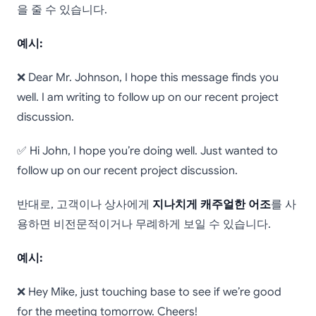
을 줄 수 있습니다.
예시:
❌ Dear Mr. Johnson, I hope this message finds you
well. I am writing to follow up on our recent project
discussion.
✅ Hi John, I hope you’re doing well. Just wanted to
follow up on our recent project discussion.
반대로, 고객이나 상사에게
지나치게 캐주얼한 어조
를 사
용하면 비전문적이거나 무례하게 보일 수 있습니다.
예시:
❌ Hey Mike, just touching base to see if we’re good
for the meeting tomorrow. Cheers!