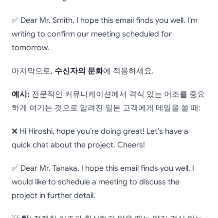
✅ Dear Mr. Smith, I hope this email finds you well. I’m
writing to confirm our meeting scheduled for
tomorrow.
마지막으로,
수신자의 문화
에 적응하세요.
예시:
전문적인 커뮤니케이션에서 격식 있는 어조를 중요
하게 여기는 것으로 알려진 일본 고객에게 메일을 쓸 때:
❌ Hi Hiroshi, hope you’re doing great! Let’s have a
quick chat about the project. Cheers!
✅ Dear Mr. Tanaka, I hope this email finds you well. I
would like to schedule a meeting to discuss the
project in further detail.