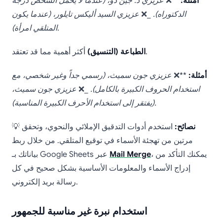
أمثلة:
**❌
عزيزي د. جين دو،
(عندما لا يحمل الشخص درجة
الدكتوراه).
_❌
عزيزي السيد أليكس تايلور،
(عندما يكون
المتلقي امرأة).
أكثر أهمية مما قد تعتقد.
الطباعة (التنسيق)
أمثلة:
**❌
عزيزي جون سميث،
(رسمي جداً وغير شخصي، مع
استخدام الحروف الكبيرة بالكامل).
_❌
عزيزي جون سميث،
(يفتقر إلى استخدام الأحرف الكبيرة المناسبة).
نصائح:
استخدم أدوات التدقيق الإملائي والنحوي، وتحقق
💡
مرتين من تهجئة الأسماء في توقيع المتلقي. من خلال ربط
، يمكنك التأكد من
Mail Merge
بياناتك بـ Google Sheets عبر
إدراج الأسماء والمعلومات الأساسية بشكل صحيح في كل
رسالة بريد إلكتروني.
استخدام نبرة غير مناسبة للجمهور