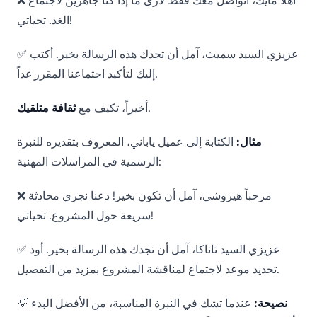
❌ أهلاً مايك، أتواصل معك فقط لأرى ما إذا كنا جاهزين لاجتماع
الغد. تحياتي!
✅ عزيزي السيد سميث، آمل أن تجدك هذه الرسالة بخير. أكتب
إليك لتأكيد اجتماعنا المقرر غداً.
.
أخيراً، تكيف مع
ثقافة متلقيك
مثال:
الكتابة إلى عميل ياباني، المعروف بتقديره للنبرة
الرسمية في المراسلات المهنية:
❌ مرحباً هيروشي، آمل أن تكون بخير! دعنا نجري محادثة
سريعة حول المشروع. تحياتي!
✅ عزيزي السيد تاناكا، آمل أن تجدك هذه الرسالة بخير. أود
تحديد موعد لاجتماع لمناقشة المشروع بمزيد من التفصيل.
نصيحة:
عندما تشك في النبرة المناسبة، من الأفضل البدء
💡