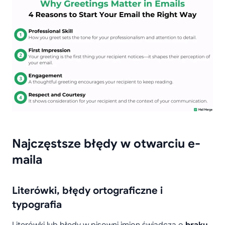
Najczęstsze błędy w otwarciu e-
maila
Literówki, błędy ortograficzne i
typografia
Literówki lub błędy w pisowni imion świadczą o
braku