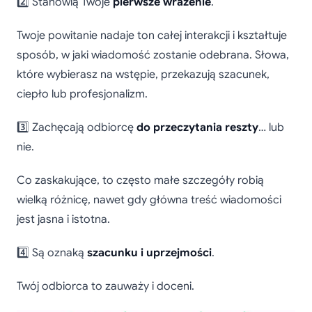
2️⃣ Stanowią Twoje
pierwsze wrażenie
.
Twoje powitanie nadaje ton całej interakcji i kształtuje
sposób, w jaki wiadomość zostanie odebrana. Słowa,
które wybierasz na wstępie, przekazują szacunek,
ciepło lub profesjonalizm.
3️⃣ Zachęcają odbiorcę
do przeczytania reszty
… lub
nie.
Co zaskakujące, to często małe szczegóły robią
wielką różnicę, nawet gdy główna treść wiadomości
jest jasna i istotna.
4️⃣ Są oznaką
szacunku i uprzejmości
.
Twój odbiorca to zauważy i doceni.