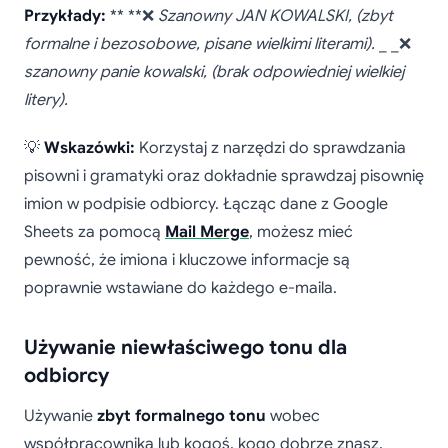
Przykłady:
** **❌
Szanowny JAN KOWALSKI,
(zbyt
formalne i bezosobowe, pisane wielkimi literami).
_ _❌
szanowny panie kowalski,
(brak odpowiedniej wielkiej
litery).
💡
Wskazówki:
Korzystaj z narzędzi do sprawdzania
pisowni i gramatyki oraz dokładnie sprawdzaj pisownię
imion w podpisie odbiorcy. Łącząc dane z Google
Sheets za pomocą
Mail Merge
, możesz mieć
pewność, że imiona i kluczowe informacje są
poprawnie wstawiane do każdego e-maila.
Używanie niewłaściwego tonu dla
odbiorcy
Używanie
zbyt formalnego tonu
wobec
współpracownika lub kogoś, kogo dobrze znasz,