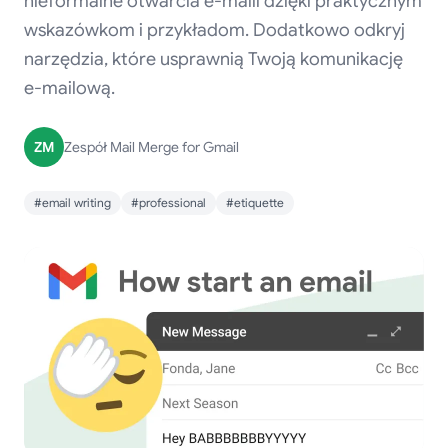
nieformalne otwarcia e-maili dzięki praktycznym
wskazówkom i przykładom. Dodatkowo odkryj
narzędzia, które usprawnią Twoją komunikację
e-mailową.
ZM
Zespół Mail Merge for Gmail
#email writing
#professional
#etiquette